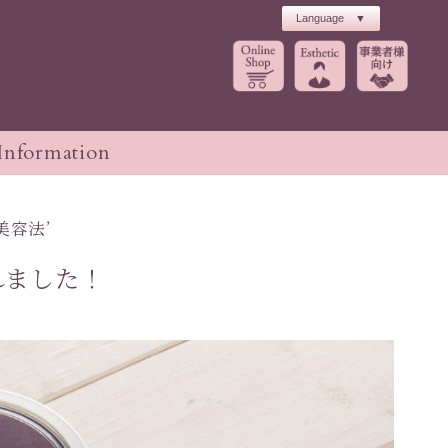
Information
初回キャンペーン
美容法’
れました！
パーツケア
ブライダル