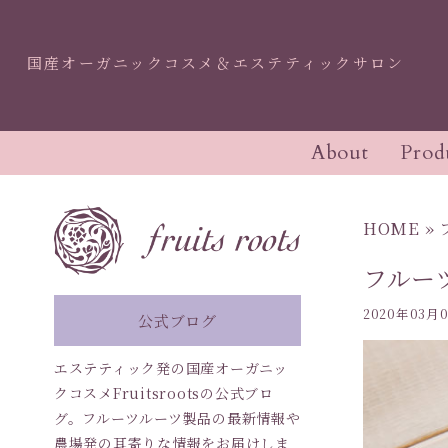
国産オーガニックコスメ＆エステティックサロン
About
Prod
オーガニックコスメ・
オー
製品一覧
エステTOP
コン
コン
アドバイザー講座
認定
HOME
»
フルー
スキンケア
フェイシャル
ボデ
ボデ
2020年03月
公式ブログ
エステティック発の国産オーガニッ
インナーケア
ライ
クコスメFruitsrootsの公式ブロ
グ。フルーツルーツ製品の最新情報や
農場発の耳寄りな情報をお届けしま