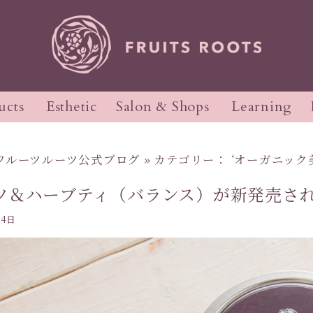
ucts
Esthetic
Salon & Shops
Learning
ガニック料理ソムリエ
セプト
セプト
初回来店の流れ
講座
フルーツルーツ公式ブログ
» カテゴリー： ‘オーガニック
ツ＆ハーブティ（バランス）が新発売さ
ィケア
ィ
ヘアケア
ヘッド&フット
04日
フスタイルケア