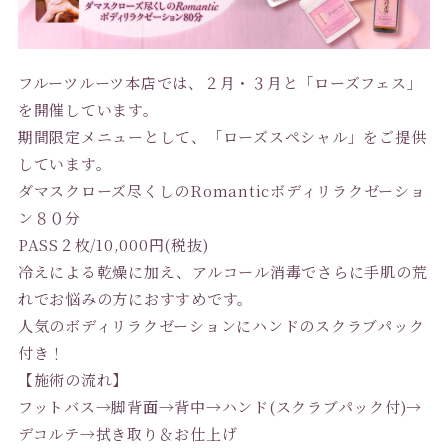
フルーツルーツ本店では、２月・３月と「ローズフェス」
を開催しています。
期間限定メニューとして、「ローズスペシャル」をご提供
しています。
ダマスクローズ尽くしのRomanticボディリラクゼーショ
ン
８０分
PASS２枚/10,000円(税抜)
冷えによる乾燥に加え、アルコール消毒でさらに手肌の荒
れでお悩
みの方におすすめです。
人気のボディリラクゼーションにハンドのスク
ラブパック
付き！
【施術の流れ】
フットバス→脚背面→背中→ハンド(スクラブパック付)→
デコル
テ→拭き取り＆お仕上げ