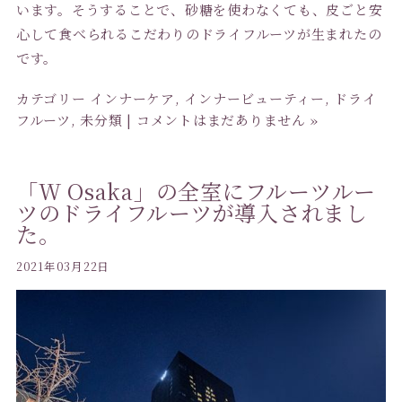
います。そうすることで、砂糖を使わなくても、皮ごと安
心して食べられるこだわりのドライフルーツが生まれたの
です。
カテゴリー
インナーケア
,
インナービューティー
,
ドライ
フルーツ
,
未分類
|
コメントはまだありません »
「W Osaka」の全室にフルーツルー
ツのドライフルーツが導入されまし
た。
2021年03月22日