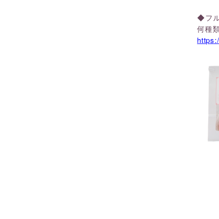
◆フ
何種
https: