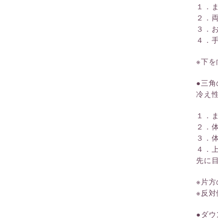
１．
２．
３．
４．
※下
●三角
冷え
１．
２．
３．
４．
先に
※片
※反
●ダウ