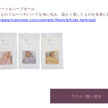
ルーツ＆ハーブボール
類ものフルーツやハーブを布に包み、温かく蒸したものを全身に
//www.fruitsroots.com/cosmetic/lifestyle/fruits-herb-ball/
コラム一覧へ戻る