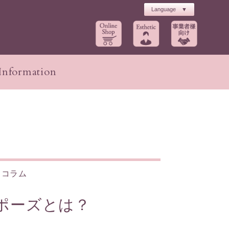
Information
ト
工場長・農場のご紹介
初回キャンペーン
n
クコラム
パーツケア
ブライダル
ポーズとは？