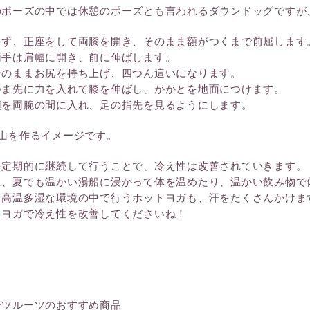
のポーズの中では休憩のポーズとも言われるダウンドッグですが
まず、正座をして両膝を開き、そのまま額がつくまで前屈します
両手は肩幅に開き、前に伸ばします。
そのままお尻を持ち上げ、四つん這いになります。
つま先に力を入れて膝を伸ばし、かかとを地面につけます。
頭を両腕の間に入れ、足の指先を見るようにします。
で山を作るイメージです。
を定期的に継続して行うことで、冷え性は改善されていきます。
に、夏でも温かい湯船に浸かって体を温めたり、温かい飲み物で
、高温多湿な環境の中で行うホットヨガも、汗をたくさんかけま
、ヨガで冷え性を改善してくださいね！
ーツルーツのおすすめ商品