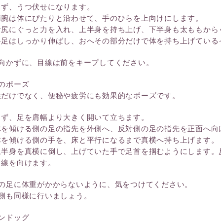
まず、うつ伏せになります。
両腕は体にぴたりと沿わせて、手のひらを上向けにします。
お尻にぐっと力を入れ、上半身を持ち上げ、下半身も太ももから
手足はしっかり伸ばし、おへその部分だけで体を持ち上げている
を向かずに、目線は前をキープしてください。
のポーズ
性だけでなく、便秘や疲労にも効果的なポーズです。
まず、足を肩幅より大きく開いて立ちます。
体を傾ける側の足の指先を外側へ、反対側の足の指先を正面へ向
体を傾ける側の手を、床と平行になるまで真横へ持ち上げます。
上半身を真横に倒し、上げていた手で足首を掴むようにします。
目線を向けます。
方の足に体重がかからないように、気をつけてください。
対側も同様に行いましょう。
ンドッグ