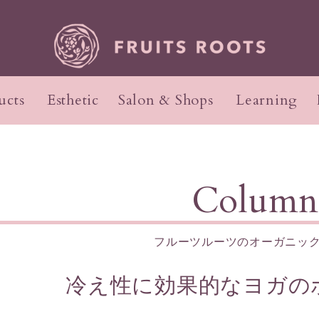
ucts
Esthetic
Salon & Shops
Learning
ガニック料理ソムリエ
品のコンセプト
セプト
インナーケアのコンセプ
初回来店の流れ
講座
Colum
サロンのご紹介
アクセス
フルーツルーツのオーガニッ
ィケア
ィ
ヘアケア
ヘッド&フット
冷え性に効果的なヨガの