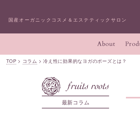
国産オーガニックコスメ＆エステティックサロン
About
Prod
TOP
>
コラム
>
冷え性に効果的なヨガのポーズとは？
オーガニックコスメ・
オー
プロダクトTOP
エステTOP
化粧
コン
アドバイザー講座
認定
成分一覧
今月のキャンペーン
本店
最新コラム
スキンケア
フェイシャル
ボデ
ボデ