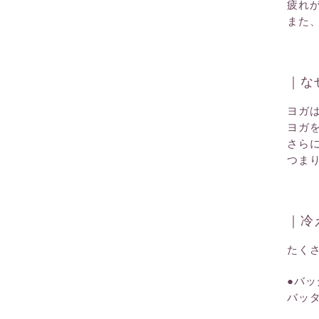
疲れ
また
｜な
ヨガ
ヨガ
さら
つま
｜冷
たく
●バ
バッ