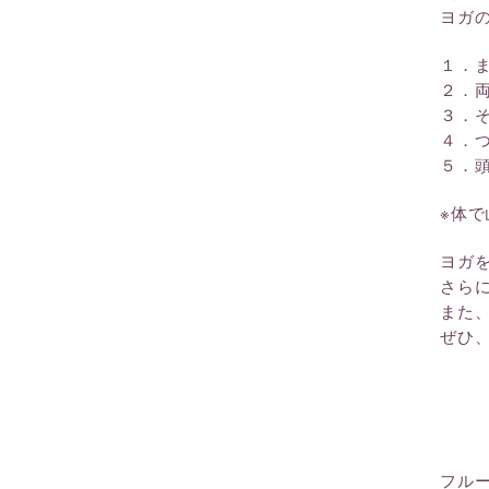
ヨガ
１．
２．
３．
４．
５．
※体
ヨガ
さら
また
ぜひ
フル