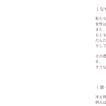
｜な
私た
女性
また
もと
だん
そし
その
す。
そう
｜放
冷え
例え