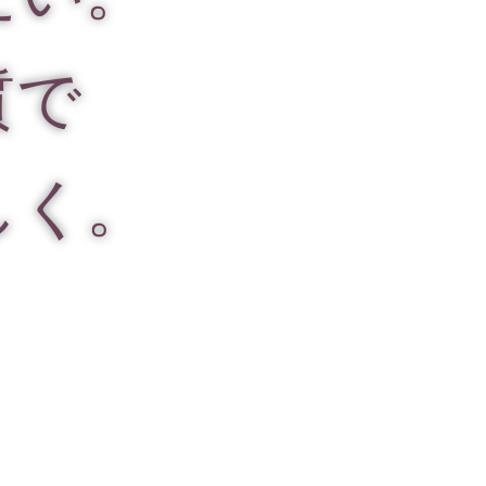
質で
しく。
る