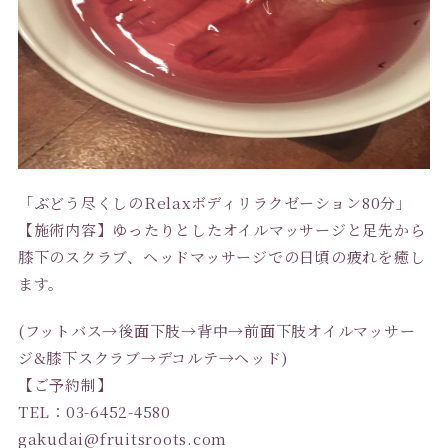
「ぶどう尽くしのRelaxボディリラクゼーション80分」
【施術内容】ゆったりとしたオイルマッサージと足先から
膝下のスクラブ、ヘッドマッサージでの日頃の疲れを癒し
ます。
(フットバス→後面下肢→背中→前面下肢オイルマッサー
ジ&膝下スクラブ→デコルテ→ヘッド)
【ご予約制】
TEL：03-6452-4580
gakudai@fruitsroots.com