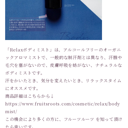
「Relaxボディミスト」は、アルコールフリーのオーガニ
ックアロマミストで、一般的な制汗剤とは異なり、汗腺や
毛穴を塞がないので、皮膚呼吸を妨がない、ナチュラルな
ボディミストです。
汗をかいたとき、気分を変えたいとき、リラックスタイム
にオススメです。
商品詳細はこちらから↓
https://www.fruitsroots.com/cosmetic/relax/body
mist/
この機会により多くの方に、フルーツルーツ を知って頂け
たら幸いです。