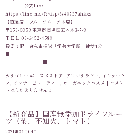
公式Line
https://line.me/R/ti/p/%40737ahkxz
【直営店 フルーツルーツ本店】
〒153-0053 東京都目黒区五本木3-7-8
ＴＥＬ:03-6452-4580
最寄り駅 東急東横線「学芸大学駅」徒歩4分
■＝＝＝＝＝＝＝＝＝＝＝＝＝＝＝＝＝＝＝＝＝＝＝＝＝
＝＝＝＝＝＝＝＝■
カテゴリー
＠コスメストア
,
アロマテラピー
,
インナーケ
ア
,
インナービューティー
,
オーガニックコスメ
|
コメン
トはまだありません »
【新商品】国産無添加ドライフルー
ツ（梨、不知火、トマト）
2021年04月04日