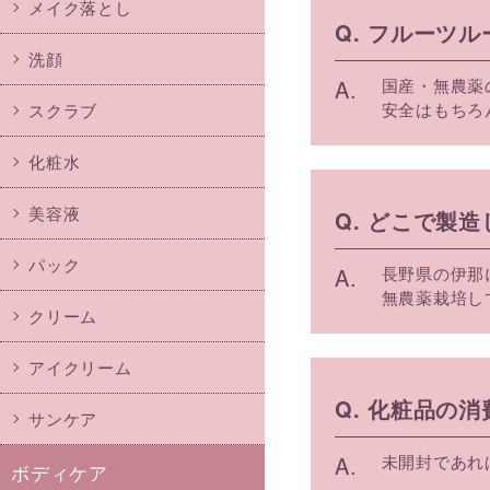
メイク落とし
Q. フルーツ
洗顔
A.
国産・無農薬
安全はもちろ
スクラブ
化粧水
美容液
Q. どこで製
パック
A.
長野県の伊那
無農薬栽培し
クリーム
アイクリーム
Q. 化粧品の
サンケア
A.
未開封であれ
ボディケア