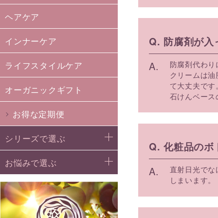
ヘアケア
Q. 防腐剤が
インナーケア
A.
防腐剤代わり
ライフスタイルケア
クリームは油
て大丈夫です
オーガニックギフト
石けんベース
お得な定期便
シリーズで選ぶ
Q. 化粧品の
お悩みで選ぶ
A.
直射日光でな
しまいます。