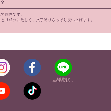
か？
んで固体です。
っとり成分に乏しく、文字通りさっぱり洗い上げます。
。
友達登録で
500ptプレゼント