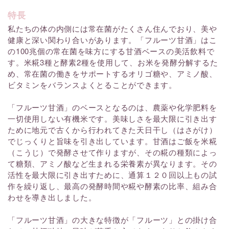
特長
私たちの体の内側には常在菌がたくさん住んでおり、美や
健康と深い関わり合いがあります。「フルーツ甘酒」はこ
の100兆個の常在菌を味方にする甘酒ベースの美活飲料で
す。米糀3種と酵素2種を使用して、お米を発酵分解するた
め、常在菌の働きをサポートするオリゴ糖や、アミノ酸、
ビタミンをバランスよくとることができます。
「フルーツ甘酒」のベースとなるのは、農薬や化学肥料を
一切使用しない有機米です。美味しさを最大限に引き出す
ために地元で古くから行われてきた天日干し（はさがけ）
でじっくりと旨味を引き出しています。甘酒はご飯を米糀
（こうじ）で発酵させて作りますが、その糀の種類によっ
て糖類、アミノ酸など生まれる栄養素が異なります。その
活性を最大限に引き出すために、通算１２０回以上もの試
作を繰り返し、最高の発酵時間や糀や酵素の比率、組み合
わせを導き出しました。
「フルーツ甘酒」の大きな特徴が「フルーツ」との掛け合