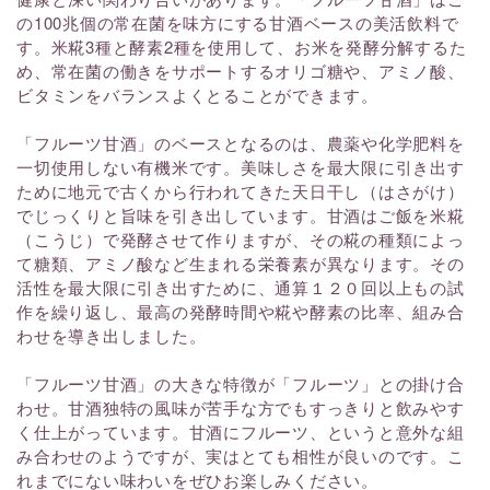
の100兆個の常在菌を味方にする甘酒ベースの美活飲料で
す。米糀3種と酵素2種を使用して、お米を発酵分解するた
め、常在菌の働きをサポートするオリゴ糖や、アミノ酸、
ビタミンをバランスよくとることができます。
「フルーツ甘酒」のベースとなるのは、農薬や化学肥料を
一切使用しない有機米です。美味しさを最大限に引き出す
ために地元で古くから行われてきた天日干し（はさがけ）
でじっくりと旨味を引き出しています。甘酒はご飯を米糀
（こうじ）で発酵させて作りますが、その糀の種類によっ
て糖類、アミノ酸など生まれる栄養素が異なります。その
活性を最大限に引き出すために、通算１２０回以上もの試
作を繰り返し、最高の発酵時間や糀や酵素の比率、組み合
わせを導き出しました。
「フルーツ甘酒」の大きな特徴が「フルーツ」との掛け合
わせ。甘酒独特の風味が苦手な方でもすっきりと飲みやす
く仕上がっています。甘酒にフルーツ、というと意外な組
み合わせのようですが、実はとても相性が良いのです。こ
れまでにない味わいをぜひお楽しみください。