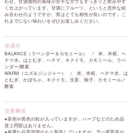
わせ。甘酒独特の風味が苦手な方でもすっきりと飲みやす
く仕上がっています。甘酒にフルーツ、というと意外な組
み合わせのようですが、実はとても相性が良いのです。こ
れまでにない味わいをぜひお楽しみください。
全成分
BALANCE（ラベンダー＆カモミール） / 米、米糀、ヘ
チマ水、はとむぎ、ヘチマ、キクイモ、カモミール、ラベ
ンダー/酵素
WARM（ユズ＆ジンジャー） / 米、米糀、ヘチマ水、は
とむぎ、かぼちゃ、キクイモ、生姜、柚子、カモミール／
酵素
注意事項
●茶色や黒色の粒が入っていますが、ハーブなどのため品
質上問題はありません。
●厳重な品質管理のもと製造していますが、万一変質等が