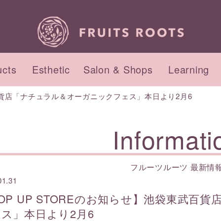
ucts
Esthetic
Salon & Shops
Learning
武百貨店「ナチュラル＆オーガニックフェス」本日より2月6
品のコンセプト
セプト
ント・ワークショップ
インナーケアのコンセプ
初回来店の流れ
Informati
サロンのご紹介
アクセス
フルーツルーツ 最新情
01.31
ィケア
ィ
ヘアケア
ヘッド&フット
OP UP STOREのお知らせ】池袋東武
ス」本日より2月6