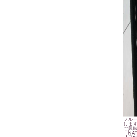
フル
しま
ご興
「NAT