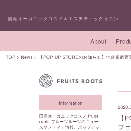
国産オーガニックコスメ＆エステティックサロン
About
Prod
TOP
>
News
>
【POP UP STOREのお知らせ】池袋東
オーガニックコスメ・
プロダクトTOP
エステTOP
化粧
コン
イベ
アドバイザー講座
成分一覧
今月のキャンペーン
本店
Information
2020.
スキンケア
フェイシャル
ボデ
ボデ
国産オーガニックコスメ fruits
【P
roots フルーツルーツのニュー
フェ
スやメディア情報、ポップアッ