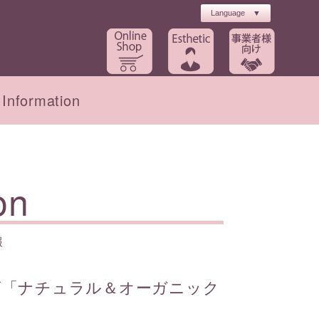
Information
ト
工場長・農場のご紹介
初回キャンペーン
on
報
インナーケア
ブライダル
百貨店「ナチュラル＆オーガニック