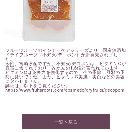
フルーツルーツのインナーケアシリーズより、国産無添加
ドライフルーツ（不知火/デコポン）が新発売されまし
た。
今回、宮崎県産ですが、不知火/デコポンは、ビタミンCが
豊富に含まれており、みかんの1.6倍と言われています。
ビタミンCは免疫力を強化するので、今の季節、風邪の予
防に良いですね。また、ビタミンC美肌・美白などの美容
に欠かせません。
詳細は、以下をご覧ください。
https://www.fruitsroots.com/cosmetic/dryfruits/decopon/
一覧へ戻る