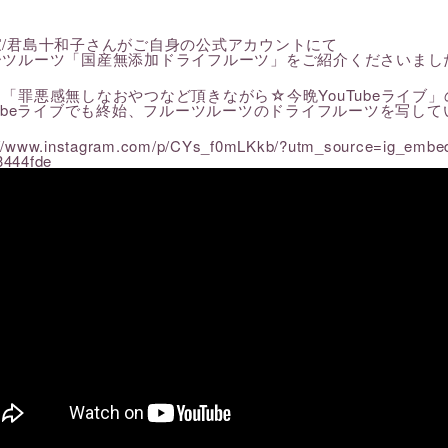
家/君島十和子さんがご自身の公式アカウントにて
ーツルーツ「国産無添加ドライフルーツ」をご紹介くださいまし
シティブライン
レスキューライン
「罪悪感無しなおやつなど頂きながら☆今晩YouTubeライブ
Tubeライブでも終始、フルーツルーツのドライフルーツを写し
://www.instagram.com/p/CYs_f0mLKkb/?utm_source=ig_embed
3444fde
ンティックライン
クーリングライン