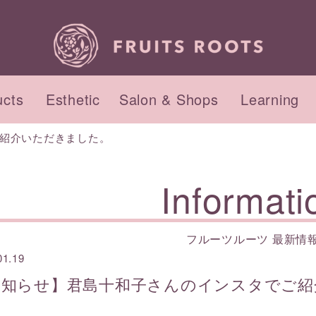
ucts
Esthetic
Salon & Shops
Learning
紹介いただきました。
品のコンセプト
セプト
ント・ワークショップ
インナーケアのコンセプ
初回来店の流れ
Informati
サロンのご紹介
アクセス
フルーツルーツ 最新情
01.19
ィケア
ィ
ヘアケア
ヘッド&フット
お知らせ】君島十和子さんのインスタでご紹