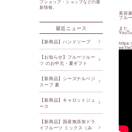
プショップ・ショップなどの最
ライフスタイルケア
新情報。
美容
フル
最近ニュース
ファイブフルーツライン
セン
また、
You
【新商品】ハンドソープ
https
ee1fe
ジェネラスライン
ロマ
【お知らせ】フルーツルー
ツ のお中元・夏ギフト
【新商品】シーズナルベジ
スープ 夏
【新商品】キャロットジュ
ース
【新商品】国産無添加ドラ
イフルーツ ミックス（み