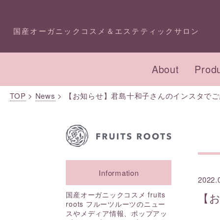
国産オーガニックコスメ＆エステティックサロン
About
Prod
TOP
>
News
>
【お知らせ】君島十和子さんのインスタでご
オーガニックコスメ・
プロダクトTOP
エステTOP
化粧
コン
イベ
アドバイザー講座
成分一覧
今月のキャンペーン
本店
Information
2022.
スキンケア
フェイシャル
ボデ
ボデ
国産オーガニックコスメ fruits
【
roots フルーツルーツのニュー
スやメディア情報、ポップアッ