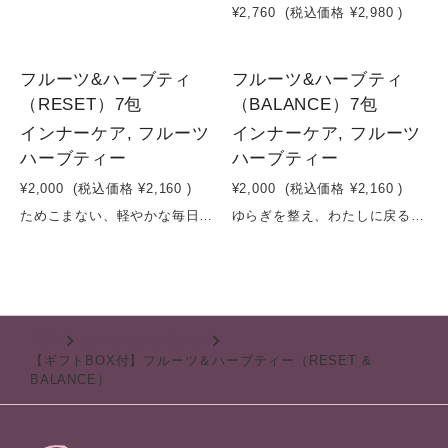
¥2,760
(税込価格
¥2,980
)
フルーツ&ハーブティ
フルーツ&ハーブティ
（RESET）7包
（BALANCE）7包
インナーケア, フルーツ
インナーケア, フルーツ
ハーブティー
ハーブティー
¥2,000
(税込価格
¥2,160
)
¥2,000
(税込価格
¥2,160
)
ためこまない、軽やかな毎日へ。果実とハーブで整える“リセット習慣”ティーゆずの爽やかさとベリーの酸味、トロピカルフルーツのやさしい甘みをバランスよくブレンドした、フルーツ＆ハーブティ「RESET」。ローズヒップやハイビスカスの心地よい酸味に、ラズベリーやブルーベリーの深み、ジンジャーのほんのりとした温もりをプラス。日々の疲れや重たさを感じたときに、内側からすっきり整える一杯。ノンカフェイン・無添加で、朝から夜まで気軽に楽しめます。容量：5g×7包賞味期限：製造日から１年半
ゆらぎを整え、わたしに戻る一杯。果実と花のやさしさで整える“バランスブレンド”りんごやグレープのやさしい甘みに、パイナップルの軽やかさを重ね、リンデンやオレンジフラワー、ジャーマンカモミールなどの花のハーブをブレンドしたフルーツ＆ハーブティ「BALANCE」。ほのかなジンジャーの温もりとともに、心と体の緊張をやわらかくほどき、ゆらぎがちな日々を穏やかに整えます。忙しい毎日の中で、自分をリセットしすぎず、整える。そんな“ニュートラルな心地よさ”を届ける一杯です。容量：5g×7包賞味期限：製造日から１年半
TOP
オーガニックギフト
【ギフトBOX付】フルーツ＆ハーブティー（RESET &
BALANCE）