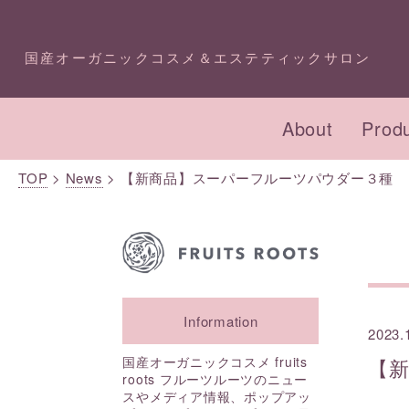
国産オーガニックコスメ＆エステティックサロン
About
Prod
TOP
>
News
>
【新商品】スーパーフルーツパウダー３種
オーガニックコスメ・
プロダクトTOP
エステTOP
化粧
コン
イベ
アドバイザー講座
成分一覧
今月のキャンペーン
本店
Information
2023.
スキンケア
フェイシャル
ボデ
ボデ
国産オーガニックコスメ fruits
【
roots フルーツルーツのニュー
スやメディア情報、ポップアッ