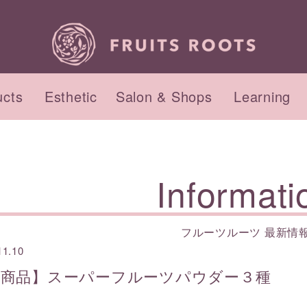
ucts
Esthetic
Salon & Shops
Learning
品のコンセプト
セプト
ント・ワークショップ
インナーケアのコンセプ
初回来店の流れ
Informati
サロンのご紹介
アクセス
フルーツルーツ 最新情
11.10
ィケア
ィ
ヘアケア
ヘッド&フット
新商品】スーパーフルーツパウダー３種