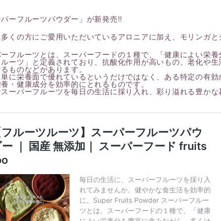
パーフルーツパウダー」が新発売!!
に多くの方にご愛用いただいているアロニアに加え、モリンガと
シティブライン
レスキューライン
パーフルーツとは、スーパーフードの１種で、「健康によい栄養
フルーツ」と定義されており、抗酸化作用が高いもの、老化や生
けるものなどがあります。
、単に栄養面で優れているというだけではなく、ある特定の有効
栄養・健康成分を効率的にとれるものです。
ンティックライン
クーリングライン
なスーパーフルーツを毎日の生活に採り入れ、彩り溢れる豊かな