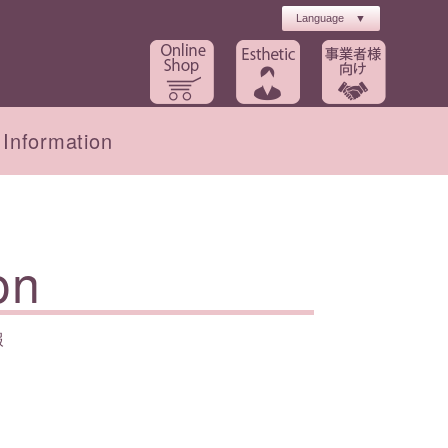
Information
ト
工場長・農場のご紹介
初回キャンペーン
on
報
インナーケア
ブライダル