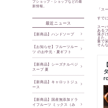
プショップ・ショップなどの最
ライフスタイルケア
新情報。
「スー
すで
最近ニュース
ファイブフルーツライン
セン
スー
ある
遠ざ
【新商品】ハンドソープ
また
量で
ジェネラスライン
ロマ
そん
【お知らせ】フルーツルー
ツ のお中元・夏ギフト
【新商品】シーズナルベジ
スープ 夏
【新商品】キャロットジュ
ース
【新商品】国産無添加ドラ
イフルーツ ミックス（み