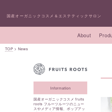
国産オーガニックコスメ＆エステティックサロン
About
Prod
TOP
>
News
オーガニックコスメ・
プロダクトTOP
エステTOP
化粧
コン
イベ
アドバイザー講座
成分一覧
今月のキャンペーン
本店
Information
スキンケア
フェイシャル
ボデ
ボデ
国産オーガニックコスメ fruits
roots フルーツルーツのニュー
スやメディア情報、ポップアッ