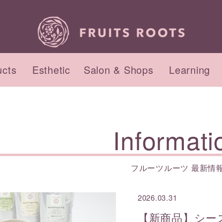
ucts
Esthetic
Salon & Shops
Learning
品のコンセプト
セプト
ント・ワークショップ
インナーケアのコンセプ
初回来店の流れ
Informati
サロンのご紹介
アクセス
フルーツルーツ 最新情
ィケア
ィ
ヘアケア
ヘッド&フット
2026.03.31
【新商品】シー