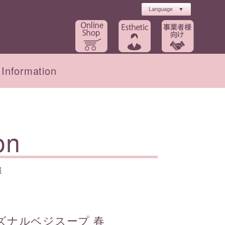
Information
ト
工場長・農場のご紹介
初回キャンペーン
on
報
インナーケア
ブライダル
ズナルベジスープ 春