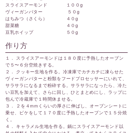
スライスアーモンド １００g
ヴィーガンバター ５０g
はちみつ（さくら） ４０g
甜菜糖 ４０g
豆乳ホイップ ５０g
作り方
１． スライスアーモンドは１８０度に予熱したオーブン
で５〜６分空焼きする。
２． クッキー生地を作る。冷凍庫でカチカチに凍らせた
ヴィーガンバターと粉類をフードプロセッサーにいれて、
サラサラになるまで粉砕する。サラサラになったら、冷た
い豆乳を加えて、さらに回し、ひとまとめにし、ラップに
包んで冷蔵庫で１時間休ませる。
３． ２を４mmくらいの厚さに伸ばし、オーブンシートに
乗せ、ピケをして１７０度に予熱したオーブンで１５分焼
く。
４． キャラメル生地を作る。鍋にスライスアーモンド以
外の材料を入れて中火にかける。煮立ってきたらスライス