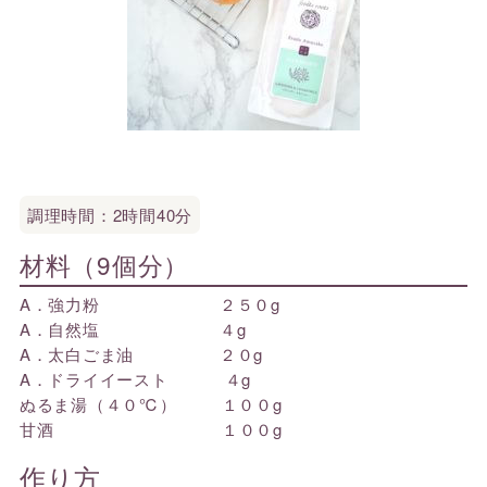
調理時間：2時間40分
材料（9個分）
A．強力粉 ２５０g
A．自然塩 ４g
A．太白ごま油 ２０g
A．ドライイースト ４g
ぬるま湯（４０℃） １００g
甘酒 １００g
作り方