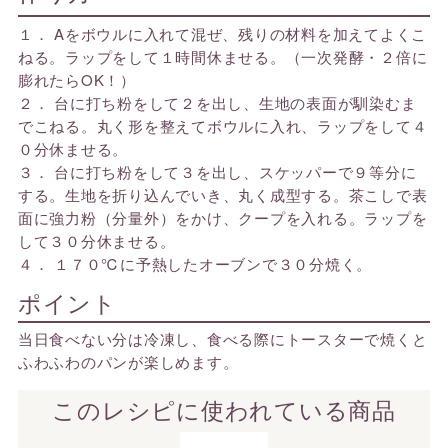
１． Aをボウルに入れて混ぜ、残りの材料を加えてよくこ
ねる。ラップをして１時間休ませる。（一次発酵・２倍に
膨れたらOK！）
２． 台に打ち粉をして２を出し、生地の表面が馴染むま
でこねる。丸く形を整えてボウルに入れ、ラップをして４
０分休ませる。
３． 台に打ち粉をして３を出し、スケッパーで９等分に
する。生地を折り込んでいき、丸く成型する。茶こしで表
面に強力粉（分量外）をかけ、クープを入れる。ラップを
して３０分休ませる。
４． １７０℃に予熱したオーブンで３０分焼く。
ポイント
当日食べない分は冷凍し、食べる際にトースターで焼くと
ふわふわのパンが楽しめます。
このレシピに使われている商品