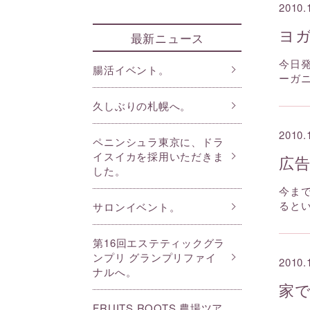
2010.
ヨ
最新ニュース
今日
腸活イベント。
ーガ
久しぶりの札幌へ。
2010.
ペニンシュラ東京に、ドラ
イスイカを採用いただきま
広
した。
今ま
ると
サロンイベント。
第16回エステティックグラ
ンプリ グランプリファイ
2010.
ナルへ。
家
FRUITS ROOTS 農場ツア