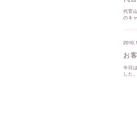
代官
のキ
2010.
お
今日
した