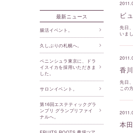
2011.
ビ
最新ニュース
先日
腸活イベント。
いま
久しぶりの札幌へ。
2011.
ペニンシュラ東京に、ドラ
イスイカを採用いただきま
香
した。
先日
この
サロンイベント。
第16回エステティックグラ
ンプリ グランプリファイ
2011.
ナルへ。
本
FRUITS ROOTS 農場ツア