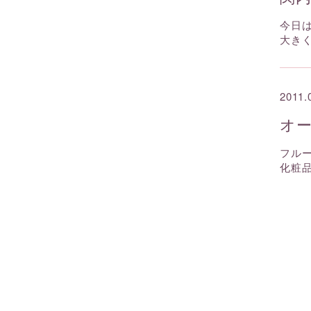
今日
大き
2011.
オ
フル
化粧