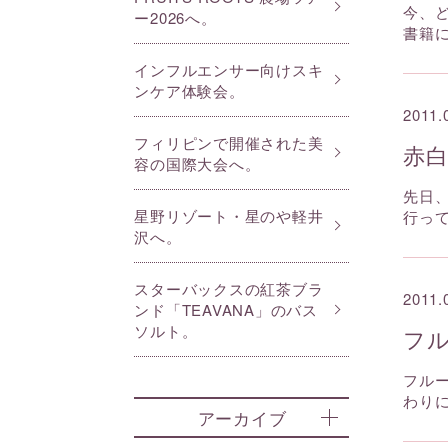
今、
ー2026へ。
書籍
インフルエンサー向けスキ
ンケア体験会。
2011.
フィリピンで開催された美
赤白
容の国際大会へ。
先日
星野リゾート・星のや軽井
行っ
沢へ。
スターバックスの紅茶ブラ
2011.
ンド「TEAVANA」のバス
ソルト。
フ
フル
わり
アーカイブ