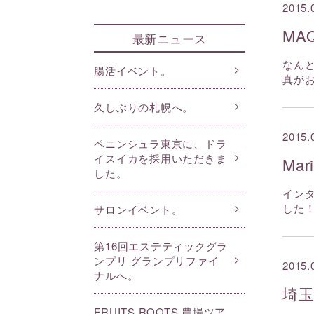
2015.
MA
最新ニュース
なんと
腸活イベント。
真が
久しぶりの札幌へ。
2015.
ペニンシュラ東京に、ドラ
イスイカを採用いただきま
Ma
した。
インタ
した！ 
サロンイベント。
第16回エステティックグラ
ンプリ グランプリファイ
2015.
ナルへ。
埼
FRUITS ROOTS 農場ツア