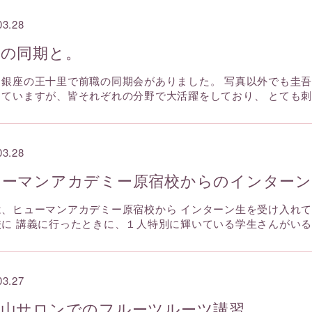
03.28
職の同期と。
、銀座の王十里で前職の同期会がありました。 写真以外でも圭吾
していますが、皆それぞれの分野で大活躍をしており、 とても
03.28
ューマンアカデミー原宿校からのインターン
は、ヒューマンアカデミー原宿校から インターン生を受け入れて
校に 講義に行ったときに、１人特別に輝いている学生さんがい
03.27
官山サロンでのフルーツルーツ講習。