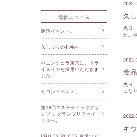
2022.
久
最新ニュース
先日
腸活イベント。
か。
久しぶりの札幌へ。
2022.
ペニンシュラ東京に、ドラ
イスイカを採用いただきま
食
した。
先日
にな
サロンイベント。
第16回エステティックグラ
ンプリ グランプリファイ
2022.
ナルへ。
キ
FRUITS ROOTS 農場ツア