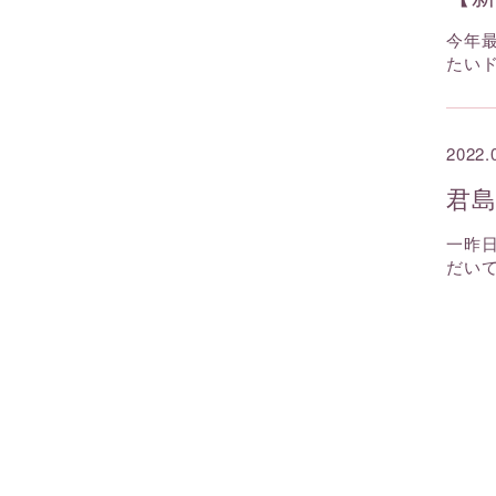
今年
たい
2022.
君島
一昨
だいてい