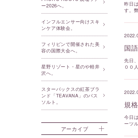
昨日
ー2026へ。
す。
インフルエンサー向けスキ
ンケア体験会。
2022.
フィリピンで開催された美
国
容の国際大会へ。
先日
星野リゾート・星のや軽井
００
沢へ。
スターバックスの紅茶ブラ
2022.
ンド「TEAVANA」のバス
ソルト。
規
今日
ーツ
アーカイブ