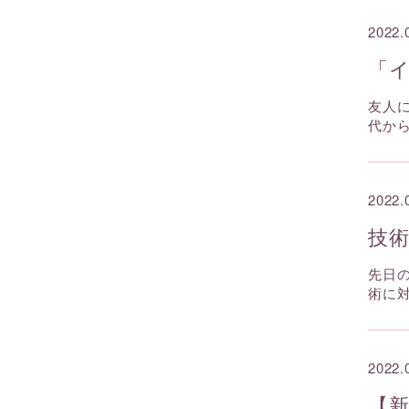
2022.
「
友人
代か
2022.
技
先日
術に
2022.
【