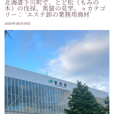
北海道下川町で、とど松（もみの
木）の伐採、蒸留の見学。
» カテゴ
リー： ‘エステ卸の業務用商材’
2026年08月09日