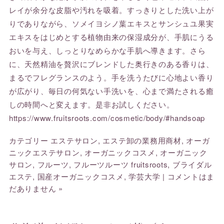
レイが余分な皮脂や汚れを吸着。すっきりとした洗い上が
りでありながら、ソメイヨシノ葉エキスとサンシュユ果実
エキスをはじめとする植物由来の保湿成分が、手肌にうる
おいを与え、しっとりなめらかな手肌へ導きます。さら
に、天然精油を贅沢にブレンドした奥行きのある香りは、
まるでフレグランスのよう。手を洗うたびに心地よい香り
が広がり、毎日の何気ない手洗いを、心まで満たされる癒
しの時間へと変えます。是非お試しください。
https://www.fruitsroots.com/cosmetic/body/#handsoap
カテゴリー
エステサロン
,
エステ卸の業務用商材
,
オーガ
ニックエステサロン
,
オーガニックコスメ
,
オーガニック
サロン
,
フルーツ
,
フルーツルーツ fruitsroots
,
ブライダル
エステ
,
国産オーガニックコスメ
,
学芸大学
|
コメントはま
だありません »