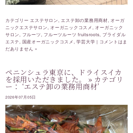
カテゴリー
エステサロン
,
エステ卸の業務用商材
,
オーガ
ニックエステサロン
,
オーガニックコスメ
,
オーガニック
サロン
,
フルーツ
,
フルーツルーツ fruitsroots
,
ブライダル
エステ
,
国産オーガニックコスメ
,
学芸大学
|
コメントはま
だありません »
ペニンシュラ東京に、ドライスイカ
を採用いただきました。
» カテゴリ
ー： ‘エステ卸の業務用商材’
2026年07月05日