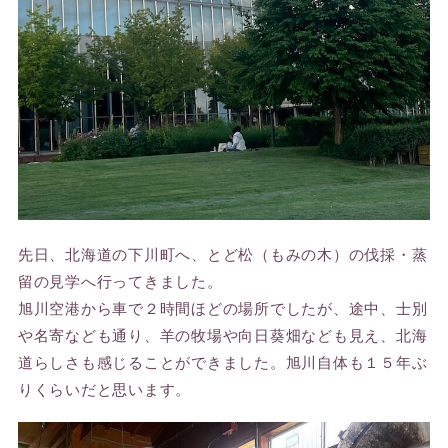
先日、北海道の下川町へ、とど松（もみの木）の伐採・蒸
留の見学へ行ってきました。
旭川空港から車で２時間ほどの場所でしたが、途中、士別
や名寄なども通り、羊の牧場や向日葵畑なども見え、北海
道らしさも感じることができました。旭川自体も１５年ぶ
りくらいだと思います。