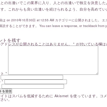
人との出逢いでこの業界に入り、人との出逢いで独立を決意した
ます。これからも良い出逢いを続けられるよう、自分を高めてい
は on 2010年10月30日 at 12:55 AM カテゴリーに公開されました。
エ
購読することができます。 You can
leave a response
, or
trackback
from y
ントを残す
ルアドレスが公開されることはありません。
*
が付いている欄は
ント
*
ル
*
ト
イトはスパムを低減するために Akismet を使っています。
コ
ださい
。