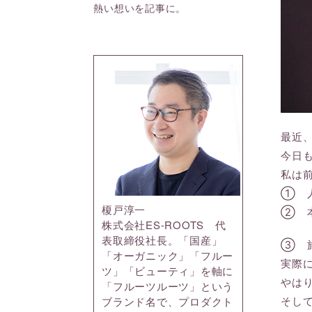
熱い想いを記事に。
最近
今日
私は
① 
榎戸淳一
② 
株式会社ES-ROOTS 代
表取締役社長。「国産」
③ 
「オーガニック」「フルー
実際
ツ」「ビューティ」を軸に
やは
「フルーツルーツ」という
そし
ブランド名で、プロダクト