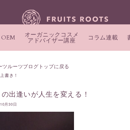
オーガニックコスメ
OEM
コラム連載
アドバイザー講座
ーツルーツブログトップに戻る
の上書き！
との出逢いが人生を変える！
年10月30日