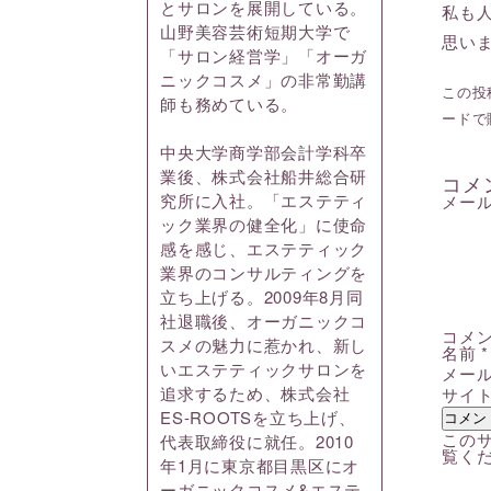
とサロンを展開している。
私も
山野美容芸術短期大学で
思い
「サロン経営学」「オーガ
ニックコスメ」の非常勤講
この投稿
師も務めている。
ードで
中央大学商学部会計学科卒
業後、株式会社船井総合研
コメ
究所に入社。「エステティ
メー
ック業界の健全化」に使命
感を感じ、エステティック
業界のコンサルティングを
立ち上げる。2009年8月同
社退職後、オーガニックコ
コメ
スメの魅力に惹かれ、新し
名前
*
いエステティックサロンを
メー
追求するため、株式会社
サイ
ES-ROOTSを立ち上げ、
このサ
代表取締役に就任。2010
覧く
年1月に東京都目黒区にオ
ーガニックコスメ&エステ