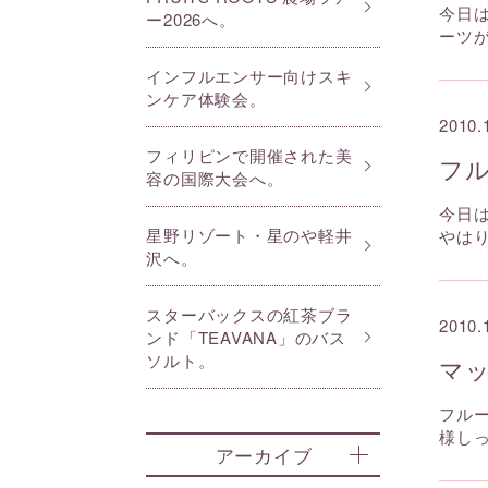
今日
ー2026へ。
ーツ
インフルエンサー向けスキ
ンケア体験会。
2010.
フィリピンで開催された美
フ
容の国際大会へ。
今日
星野リゾート・星のや軽井
やは
沢へ。
スターバックスの紅茶ブラ
2010.
ンド「TEAVANA」のバス
ソルト。
マ
フル
様し
アーカイブ