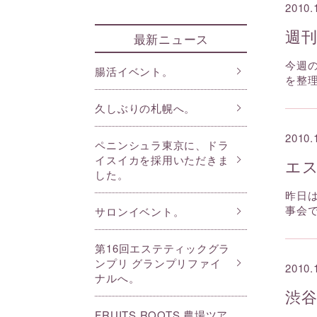
2010.
週
最新ニュース
今週
腸活イベント。
を整
久しぶりの札幌へ。
2010.
ペニンシュラ東京に、ドラ
イスイカを採用いただきま
エ
した。
昨日
事会
サロンイベント。
第16回エステティックグラ
ンプリ グランプリファイ
2010.
ナルへ。
渋
FRUITS ROOTS 農場ツア