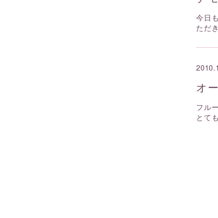
今日
ただ
2010.
オ
フル
とて