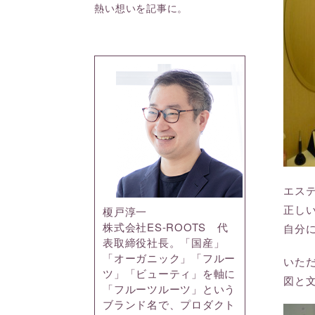
熱い想いを記事に。
エス
正し
榎戸淳一
株式会社ES-ROOTS 代
自分
表取締役社長。「国産」
「オーガニック」「フルー
いた
ツ」「ビューティ」を軸に
図と
「フルーツルーツ」という
ブランド名で、プロダクト