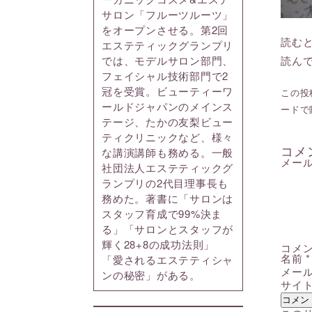
サロン「フルーツルーツ」
をオープンさせる。第2回
読む
エステティックグランプリ
読ん
では、モデルサロン部門、
フェイシャル技術部門で2
冠を受賞。ビューティーワ
この投稿
ールドジャパンのメインス
ードで
テージ、たかの友梨ビュー
ティクリニックなど、様々
コメ
な講演講師も務める。一般
メー
社団法人エステティックグ
ランプリの2代目理事長も
務めた。著書に「サロンは
スタッフ育成で99%決ま
る」「サロンとスタッフが
輝く28+8の成功法則」
コメ
名前
*
「愛されるエステティシャ
メー
ンの秘密」がある。
サイ