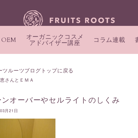
オーガニックコスメ
OEM
コラム連載
アドバイザー講座
ーツルーツブログトップに戻る
部恵さんとＥＭＡ
ーンオーバーやセルライトのしくみ
年03月21日