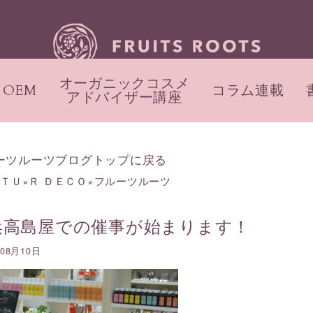
オーガニックコスメ
OEM
コラム連載
アドバイザー講座
ーツルーツブログトップに戻る
ＴＵ×Ｒ ＤＥＣＯ×フルーツルーツ
浜高島屋での催事が始まります！
年08月10日