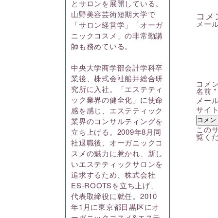
とサロンを展開している。
山野美容芸術短期大学で
コメ
メー
「サロン経営学」「オーガ
ニックコスメ」の非常勤講
師も務めている。
中央大学商学部会計学科卒
業後、株式会社船井総合研
コメ
究所に入社。「エステティ
名前
*
ック業界の健全化」に使命
メー
サイ
感を感じ、エステティック
業界のコンサルティングを
このサ
立ち上げる。2009年8月同
覧く
社退職後、オーガニックコ
スメの魅力に惹かれ、新し
いエステティックサロンを
追求するため、株式会社
ES-ROOTSを立ち上げ、
代表取締役に就任。2010
年1月に東京都目黒区にオ
ーガニックコスメ&エステ