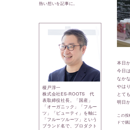
熱い想いを記事に。
本日
今日
なか
やは
榎戸淳一
株式会社ES-ROOTS 代
とて
表取締役社長。「国産」
明日
「オーガニック」「フルー
ツ」「ビューティ」を軸に
この投稿
「フルーツルーツ」という
ドで購
ブランド名で、プロダクト