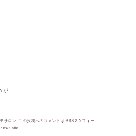
。
々が
テサロン
. この投稿へのコメントは
RSS 2.0
フィー
r own site.