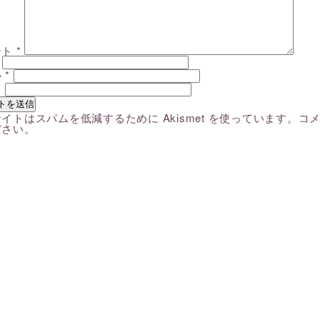
ント
*
ル
*
ト
イトはスパムを低減するために Akismet を使っています。
コ
ださい
。