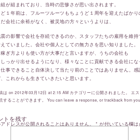
番組が組まれており、当時の悲惨さが思い出されます。
うど１年前は、フルーツルーツもちょうど１周年を迎えたばかり
まだ会社に余裕がなく、被災地の方々というよりは、
地震の影響で会社を存続できるのか、スタッフたちの雇用を維持
考えていました。会社や個人としての無力さを思い知りました。
は稼ぎ方よりも使い方が大事だと言いますが、うちの会社も
をしっかり出せるようになり、様々なことに貢献できる会社にな
、仕事できること自体決して当たり前のことではありません。感
ず、これからも生きていきたいと思います。
は on 2012年03月12日 at 2:15 AM カテゴリーに公開されました。
エス
読することができます。 You can
leave a response
, or
trackback
from you
ントを残す
ルアドレスが公開されることはありません。
*
が付いている欄は