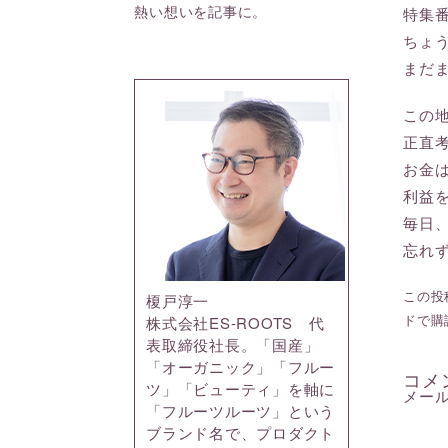
熱い想いを記事に。
特集
ちょ
まだ
この
正直
お金
利益
毎日
忘れ
この投稿
榎戸淳一
ドで購
株式会社ES-ROOTS 代
表取締役社長。「国産」
「オーガニック」「フルー
コメ
ツ」「ビューティ」を軸に
メー
「フルーツルーツ」という
ブランド名で、プロダクト