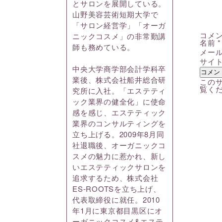
とサロンを展開している。
山野美容芸術短期大学で
「サロン経営学」「オーガ
コメ
ニックコスメ」の非常勤講
名前
*
師も務めている。
メー
サイ
中央大学商学部会計学科卒
業後、株式会社船井総合研
このサ
覧く
究所に入社。「エステティ
ック業界の健全化」に使命
感を感じ、エステティック
業界のコンサルティングを
立ち上げる。2009年8月同
社退職後、オーガニックコ
スメの魅力に惹かれ、新し
いエステティックサロンを
追求するため、株式会社
ES-ROOTSを立ち上げ、
代表取締役に就任。2010
年1月に東京都目黒区にオ
ーガニックコスメ&エステ