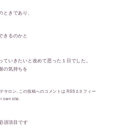
のときであり、
できるのかと
っていきたいと改めて思った１日でした。
謝の気持ちを
テサロン
. この投稿へのコメントは
RSS 2.0
フィー
r own site.
必須項目です