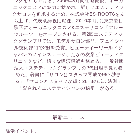
ングを立ち上げる。2009年8月同社退職後、オーガ
ニックコスメの魅力に惹かれ、新しいエステティッ
クサロンを追求するため、株式会社ES-ROOTSを立
ち上げ、代表取締役に就任。2010年1月に東京都目
黒区にオーガニックコスメ&エステサロン「フルー
ツルーツ」をオープンさせる。第2回エステティッ
クグランプリでは、モデルサロン部門、フェイシャ
ル技術部門で2冠を受賞。ビューティーワールドジ
ャパンのメインステージ、たかの友梨ビューティク
リニックなど、様々な講演講師も務める。一般社団
法人エステティックグランプリの2代目理事長も務
めた。著書に「サロンはスタッフ育成で99%決ま
る」「サロンとスタッフが輝く28+8の成功法則」
「愛されるエステティシャンの秘密」がある。
最新ニュース
腸活イベント。