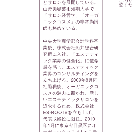
このサ
とサロンを展開している。
覧く
山野美容芸術短期大学で
「サロン経営学」「オーガ
ニックコスメ」の非常勤講
師も務めている。
中央大学商学部会計学科卒
業後、株式会社船井総合研
究所に入社。「エステティ
ック業界の健全化」に使命
感を感じ、エステティック
業界のコンサルティングを
立ち上げる。2009年8月同
社退職後、オーガニックコ
スメの魅力に惹かれ、新し
いエステティックサロンを
追求するため、株式会社
ES-ROOTSを立ち上げ、
代表取締役に就任。2010
年1月に東京都目黒区にオ
ーガニックコスメ&エステ