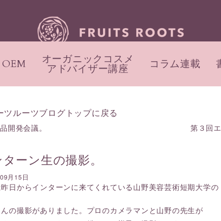
オーガニックコスメ
OEM
コラム連載
アドバイザー講座
ーツルーツブログトップに戻る
商品開発会議。
第３回
ンターン生の撮影。
年09月15日
は昨日からインターンに来てくれている山野美容芸術短期大学の
さんの撮影がありました。プロのカメラマンと山野の先生が