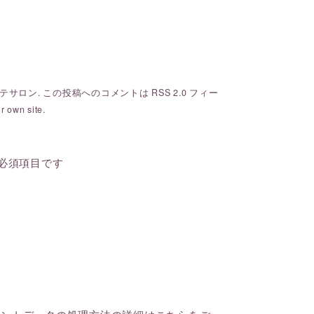
テサロン
. この投稿へのコメントは
RSS 2.0
フィー
r own site.
必須項目です