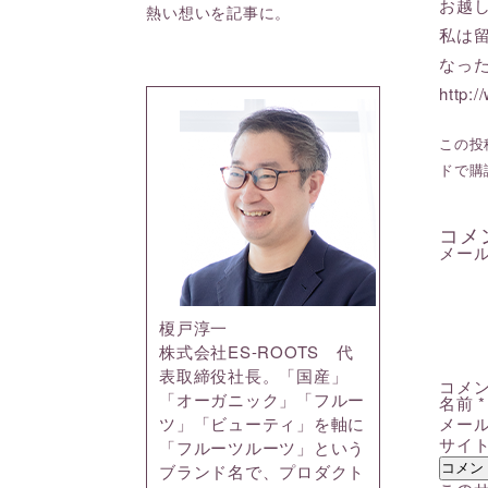
お越
熱い想いを記事に。
私は
なっ
http:
この投稿
ドで購
コメ
メー
榎戸淳一
株式会社ES-ROOTS 代
表取締役社長。「国産」
コメ
「オーガニック」「フルー
名前
*
メー
ツ」「ビューティ」を軸に
サイ
「フルーツルーツ」という
ブランド名で、プロダクト