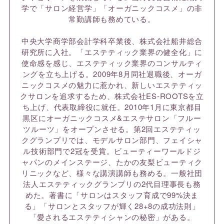
学で「サロン経営学」「オーガニックコスメ」の非
常勤講師も務めている。
中央大学商学部会計学科卒業後、株式会社船井総合
研究所に入社。「エステティック業界の健全化」に
使命感を感じ、エステティック業界のコンサルティ
ングを立ち上げる。2009年8月同社退職後、オーガ
ニックコスメの魅力に惹かれ、新しいエステティッ
クサロンを追求するため、株式会社ES-ROOTSを立
ち上げ、代表取締役に就任。2010年1月に東京都目
黒区にオーガニックコスメ&エステサロン「フルー
ツルーツ」をオープンさせる。第2回エステティッ
クグランプリでは、モデルサロン部門、フェイシャ
ル技術部門で2冠を受賞。ビューティーワールドジ
ャパンのメインステージ、たかの友梨ビューティク
リニックなど、様々な講演講師も務める。一般社団
法人エステティックグランプリの2代目理事長も務
めた。著書に「サロンはスタッフ育成で99%決ま
る」「サロンとスタッフが輝く28+8の成功法則」
「愛されるエステティシャンの秘密」がある。