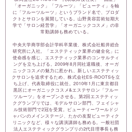
「オーガニック」「フルーツ」「ビューティ」を軸
に「フルーツルーツ」というブランド名で、プロダ
クトとサロンを展開している。山野美容芸術短期大
学で「サロン経営学」「オーガニックコスメ」の非
常勤講師も務めている。
中央大学商学部会計学科卒業後、株式会社船井総合
研究所に入社。「エステティック業界の健全化」に
使命感を感じ、エステティック業界のコンサルティ
ングを立ち上げる。2009年8月同社退職後、オーガ
ニックコスメの魅力に惹かれ、新しいエステティッ
クサロンを追求するため、株式会社ES-ROOTSを立
ち上げ、代表取締役に就任。2010年1月に東京都目
黒区にオーガニックコスメ&エステサロン「フルー
ツルーツ」をオープンさせる。第2回エステティッ
クグランプリでは、モデルサロン部門、フェイシャ
ル技術部門で2冠を受賞。ビューティーワールドジ
ャパンのメインステージ、たかの友梨ビューティク
リニックなど、様々な講演講師も務める。一般社団
法人エステティックグランプリの2代目理事長も務