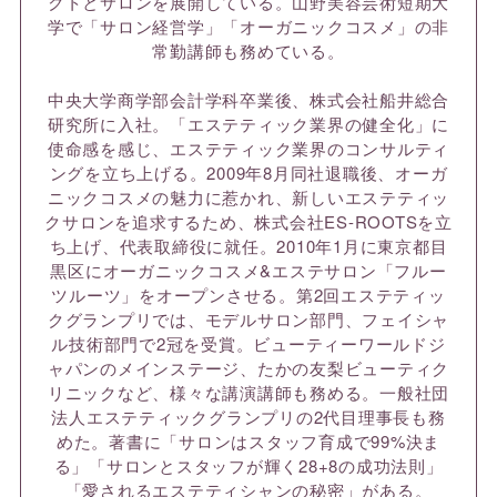
クトとサロンを展開している。山野美容芸術短期大
学で「サロン経営学」「オーガニックコスメ」の非
常勤講師も務めている。
中央大学商学部会計学科卒業後、株式会社船井総合
研究所に入社。「エステティック業界の健全化」に
使命感を感じ、エステティック業界のコンサルティ
ングを立ち上げる。2009年8月同社退職後、オーガ
ニックコスメの魅力に惹かれ、新しいエステティッ
クサロンを追求するため、株式会社ES-ROOTSを立
ち上げ、代表取締役に就任。2010年1月に東京都目
黒区にオーガニックコスメ&エステサロン「フルー
ツルーツ」をオープンさせる。第2回エステティッ
クグランプリでは、モデルサロン部門、フェイシャ
ル技術部門で2冠を受賞。ビューティーワールドジ
ャパンのメインステージ、たかの友梨ビューティク
リニックなど、様々な講演講師も務める。一般社団
法人エステティックグランプリの2代目理事長も務
めた。著書に「サロンはスタッフ育成で99%決ま
る」「サロンとスタッフが輝く28+8の成功法則」
「愛されるエステティシャンの秘密」がある。