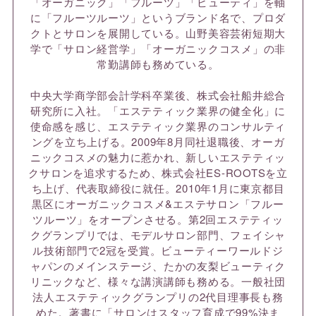
「オーガニック」「フルーツ」「ビューティ」を軸
に「フルーツルーツ」というブランド名で、プロダ
クトとサロンを展開している。山野美容芸術短期大
学で「サロン経営学」「オーガニックコスメ」の非
常勤講師も務めている。
中央大学商学部会計学科卒業後、株式会社船井総合
研究所に入社。「エステティック業界の健全化」に
使命感を感じ、エステティック業界のコンサルティ
ングを立ち上げる。2009年8月同社退職後、オーガ
ニックコスメの魅力に惹かれ、新しいエステティッ
クサロンを追求するため、株式会社ES-ROOTSを立
ち上げ、代表取締役に就任。2010年1月に東京都目
黒区にオーガニックコスメ&エステサロン「フルー
ツルーツ」をオープンさせる。第2回エステティッ
クグランプリでは、モデルサロン部門、フェイシャ
ル技術部門で2冠を受賞。ビューティーワールドジ
ャパンのメインステージ、たかの友梨ビューティク
リニックなど、様々な講演講師も務める。一般社団
法人エステティックグランプリの2代目理事長も務
めた。著書に「サロンはスタッフ育成で99%決ま