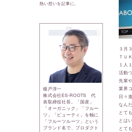
熱い想いを記事に。
３月
ＴＵ
１人
活動
先輩
業界
榎戸淳一
株式会社ES-ROOTS 代
日々
表取締役社長。「国産」
なん
「オーガニック」「フルー
とて
ツ」「ビューティ」を軸に
とは
「フルーツルーツ」という
ブランド名で、プロダクト
とて