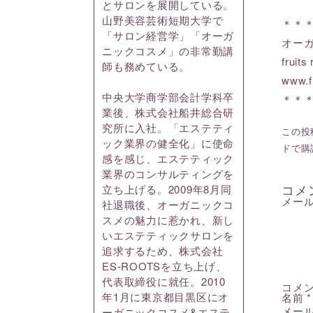
とサロンを展開している。
山野美容芸術短期大学で
＊＊
「サロン経営学」「オーガ
オー
ニックコスメ」の非常勤講
frui
師も務めている。
www.f
中央大学商学部会計学科卒
＊＊
業後、株式会社船井総合研
究所に入社。「エステティ
この投稿
ック業界の健全化」に使命
ドで購
感を感じ、エステティック
業界のコンサルティングを
コメ
立ち上げる。2009年8月同
メー
社退職後、オーガニックコ
スメの魅力に惹かれ、新し
いエステティックサロンを
追求するため、株式会社
ES-ROOTSを立ち上げ、
代表取締役に就任。2010
コメ
年1月に東京都目黒区にオ
名前
*
メー
ーガニックコスメ&エステ