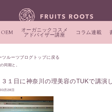
オーガニックコスメ
OEM
コラム連載
アドバイザー講座
ーツルーツブログトップに戻る
職の同期と。
月３１日に神奈川の理美容のTUKで講演
年03月28日