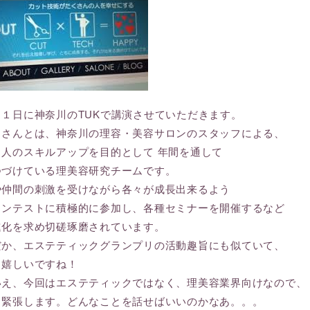
３１日に神奈川のTUKで講演させていただきます。
Ｋさんとは、神奈川の理容・美容サロンのスタッフによる、
１人のスキルアップを目的として 年間を通して
つづけている理美容研究チームです。
や仲間の刺激を受けながら各々が成長出来るよう
コンテストに積極的に参加し、各種セミナーを開催するなど
進化を求め切磋琢磨されています。
だか、エステティックグランプリの活動趣旨にも似ていて、
も嬉しいですね！
いえ、今回はエステティックではなく、理美容業界向けなので、
も緊張します。どんなことを話せばいいのかなあ。。。