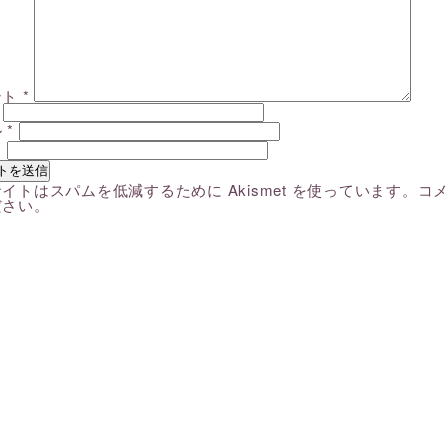
ント
*
ル
*
ト
イトはスパムを低減するために Akismet を使っています。
コ
ださい
。