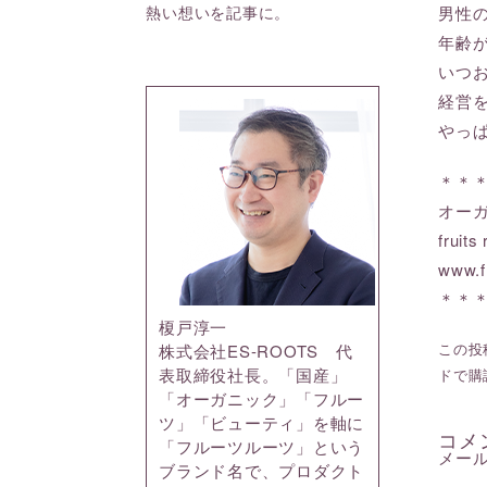
熱い想いを記事に。
男性
年齢
いつ
経営
やっ
＊＊
オー
frui
www.f
＊＊
榎戸淳一
この投稿
株式会社ES-ROOTS 代
表取締役社長。「国産」
ドで購
「オーガニック」「フルー
ツ」「ビューティ」を軸に
コメ
「フルーツルーツ」という
メー
ブランド名で、プロダクト