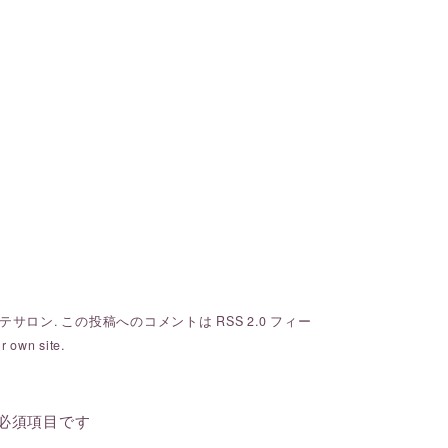
。
テサロン
. この投稿へのコメントは
RSS 2.0
フィー
r own site.
必須項目です