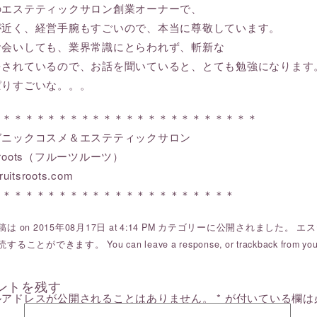
のエステティックサロン創業オーナーで、
が近く、経営手腕もすごいので、本当に尊敬しています。
お会いしても、業界常識にとらわれず、斬新な
をされているので、お話を聞いていると、とても勉強になります
ぱりすごいな。。。
＊＊＊＊＊＊＊＊＊＊＊＊＊＊＊＊＊＊＊＊＊＊＊＊
ガニックコスメ＆エステティックサロン
ts roots（フルーツルーツ）
ruitsroots.com
＊＊＊＊＊＊＊＊＊＊＊＊＊＊＊＊＊＊＊＊＊＊
は on 2015年08月17日 at 4:14 PM カテゴリーに公開されました。
エス
読することができます。 You can
leave a response
, or
trackback
from you
ントを残す
ルアドレスが公開されることはありません。
*
が付いている欄は