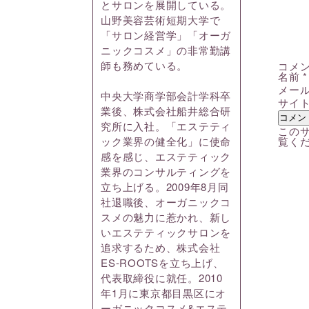
とサロンを展開している。
山野美容芸術短期大学で
「サロン経営学」「オーガ
ニックコスメ」の非常勤講
師も務めている。
コメ
名前
*
メー
中央大学商学部会計学科卒
サイ
業後、株式会社船井総合研
究所に入社。「エステティ
このサ
覧く
ック業界の健全化」に使命
感を感じ、エステティック
業界のコンサルティングを
立ち上げる。2009年8月同
社退職後、オーガニックコ
スメの魅力に惹かれ、新し
いエステティックサロンを
追求するため、株式会社
ES-ROOTSを立ち上げ、
代表取締役に就任。2010
年1月に東京都目黒区にオ
ーガニックコスメ&エステ