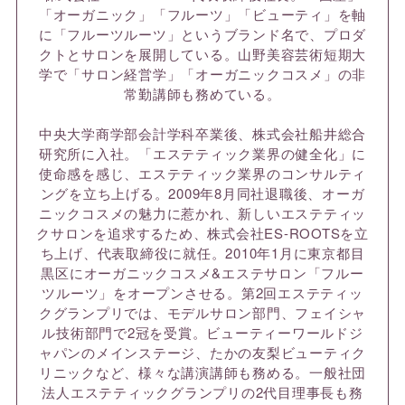
「オーガニック」「フルーツ」「ビューティ」を軸
に「フルーツルーツ」というブランド名で、プロダ
クトとサロンを展開している。山野美容芸術短期大
学で「サロン経営学」「オーガニックコスメ」の非
常勤講師も務めている。
中央大学商学部会計学科卒業後、株式会社船井総合
研究所に入社。「エステティック業界の健全化」に
使命感を感じ、エステティック業界のコンサルティ
ングを立ち上げる。2009年8月同社退職後、オーガ
ニックコスメの魅力に惹かれ、新しいエステティッ
クサロンを追求するため、株式会社ES-ROOTSを立
ち上げ、代表取締役に就任。2010年1月に東京都目
黒区にオーガニックコスメ&エステサロン「フルー
ツルーツ」をオープンさせる。第2回エステティッ
クグランプリでは、モデルサロン部門、フェイシャ
ル技術部門で2冠を受賞。ビューティーワールドジ
ャパンのメインステージ、たかの友梨ビューティク
リニックなど、様々な講演講師も務める。一般社団
法人エステティックグランプリの2代目理事長も務