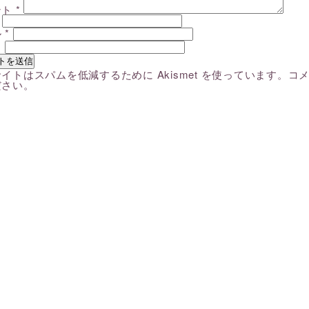
ント
*
ル
*
ト
イトはスパムを低減するために Akismet を使っています。
コ
ださい
。