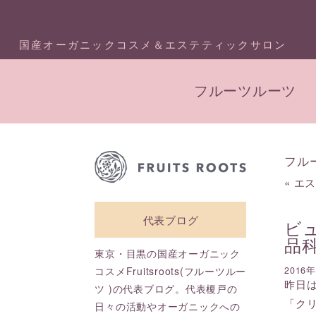
国産オーガニックコスメ＆エステティックサロン
フルーツルーツ
フル
«
エ
代表ブログ
ビ
品
東京・目黒の国産オーガニック
コスメFruitsroots(フルーツルー
2016
昨日
ツ )の代表ブログ。代表榎戸の
「ク
日々の活動やオーガニックへの