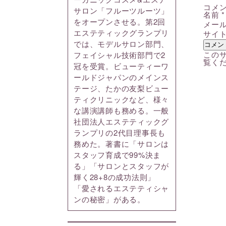
コメ
サロン「フルーツルーツ」
名前
*
をオープンさせる。第2回
メー
エステティックグランプリ
サイ
では、モデルサロン部門、
このサ
フェイシャル技術部門で2
覧く
冠を受賞。ビューティーワ
ールドジャパンのメインス
テージ、たかの友梨ビュー
ティクリニックなど、様々
な講演講師も務める。一般
社団法人エステティックグ
ランプリの2代目理事長も
務めた。著書に「サロンは
スタッフ育成で99%決ま
る」「サロンとスタッフが
輝く28+8の成功法則」
「愛されるエステティシャ
ンの秘密」がある。