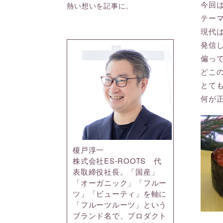
今回
熱い想いを記事に。
テー
現代
発信
偏っ
どこ
とて
何が
榎戸淳一
株式会社ES-ROOTS 代
表取締役社長。「国産」
「オーガニック」「フルー
ツ」「ビューティ」を軸に
「フルーツルーツ」という
ブランド名で、プロダクト