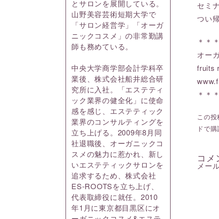
とサロンを展開している。
セミ
山野美容芸術短期大学で
つい
「サロン経営学」「オーガ
ニックコスメ」の非常勤講
＊＊
師も務めている。
オー
frui
中央大学商学部会計学科卒
業後、株式会社船井総合研
www.f
究所に入社。「エステティ
＊＊
ック業界の健全化」に使命
感を感じ、エステティック
この投稿
業界のコンサルティングを
ドで購
立ち上げる。2009年8月同
社退職後、オーガニックコ
スメの魅力に惹かれ、新し
コメ
いエステティックサロンを
メー
追求するため、株式会社
ES-ROOTSを立ち上げ、
代表取締役に就任。2010
年1月に東京都目黒区にオ
ーガニックコスメ&エステ