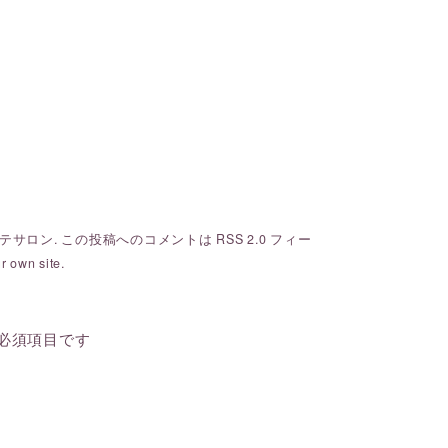
テサロン
. この投稿へのコメントは
RSS 2.0
フィー
r own site.
必須項目です