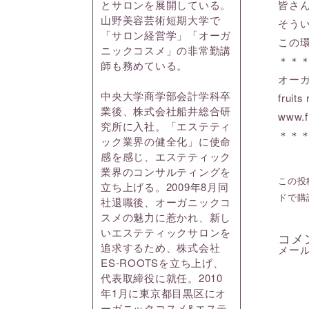
皆さ
とサロンを展開している。
山野美容芸術短期大学で
そう
「サロン経営学」「オーガ
この
ニックコスメ」の非常勤講
＊＊
師も務めている。
オー
中央大学商学部会計学科卒
frui
業後、株式会社船井総合研
www.f
究所に入社。「エステティ
＊＊
ック業界の健全化」に使命
感を感じ、エステティック
業界のコンサルティングを
この投稿
立ち上げる。2009年8月同
ドで購
社退職後、オーガニックコ
スメの魅力に惹かれ、新し
いエステティックサロンを
コメ
追求するため、株式会社
メー
ES-ROOTSを立ち上げ、
代表取締役に就任。2010
年1月に東京都目黒区にオ
ーガニックコスメ&エステ