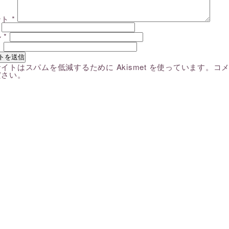
ント
*
ル
*
ト
イトはスパムを低減するために Akismet を使っています。
コ
ださい
。