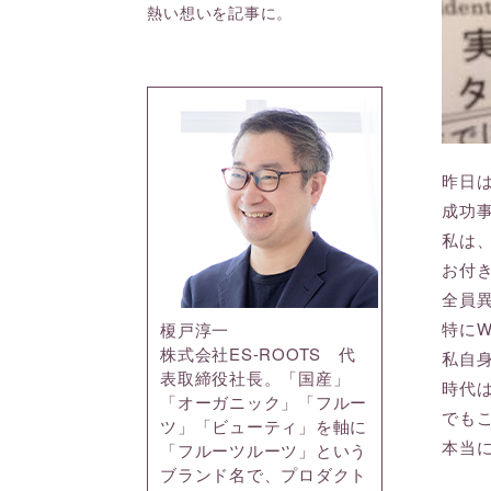
熱い想いを記事に。
昨日
成功
私は
お付
全員
特に
榎戸淳一
株式会社ES-ROOTS 代
私自
表取締役社長。「国産」
時代
「オーガニック」「フルー
でも
ツ」「ビューティ」を軸に
本当
「フルーツルーツ」という
ブランド名で、プロダクト