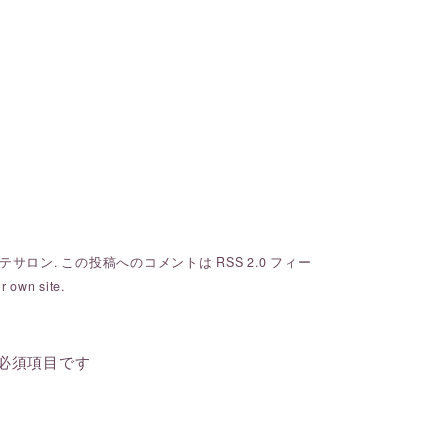
テサロン
. この投稿へのコメントは
RSS 2.0
フィー
r own site.
必須項目です