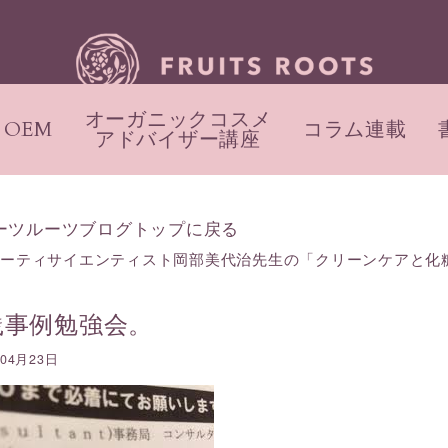
オーガニックコスメ
OEM
コラム連載
アドバイザー講座
ーツルーツブログトップに戻る
ューティサイエンティスト岡部美代治先生の「クリーンケアと化
践事例勉強会。
年04月23日