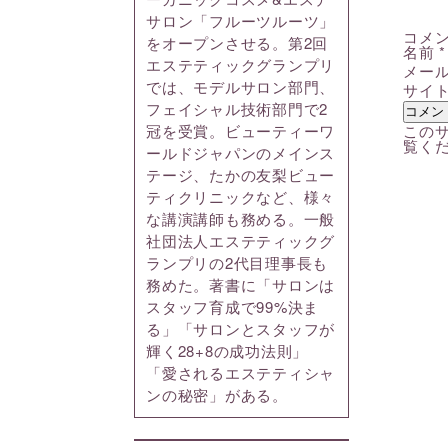
サロン「フルーツルーツ」
コメ
をオープンさせる。第2回
名前
*
エステティックグランプリ
メー
では、モデルサロン部門、
サイ
フェイシャル技術部門で2
このサ
冠を受賞。ビューティーワ
覧く
ールドジャパンのメインス
テージ、たかの友梨ビュー
ティクリニックなど、様々
な講演講師も務める。一般
社団法人エステティックグ
ランプリの2代目理事長も
務めた。著書に「サロンは
スタッフ育成で99%決ま
る」「サロンとスタッフが
輝く28+8の成功法則」
「愛されるエステティシャ
ンの秘密」がある。