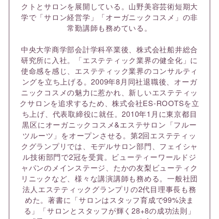
クトとサロンを展開している。山野美容芸術短期大
学で「サロン経営学」「オーガニックコスメ」の非
常勤講師も務めている。
中央大学商学部会計学科卒業後、株式会社船井総合
研究所に入社。「エステティック業界の健全化」に
使命感を感じ、エステティック業界のコンサルティ
ングを立ち上げる。2009年8月同社退職後、オーガ
ニックコスメの魅力に惹かれ、新しいエステティッ
クサロンを追求するため、株式会社ES-ROOTSを立
ち上げ、代表取締役に就任。2010年1月に東京都目
黒区にオーガニックコスメ&エステサロン「フルー
ツルーツ」をオープンさせる。第2回エステティッ
クグランプリでは、モデルサロン部門、フェイシャ
ル技術部門で2冠を受賞。ビューティーワールドジ
ャパンのメインステージ、たかの友梨ビューティク
リニックなど、様々な講演講師も務める。一般社団
法人エステティックグランプリの2代目理事長も務
めた。著書に「サロンはスタッフ育成で99%決ま
る」「サロンとスタッフが輝く28+8の成功法則」