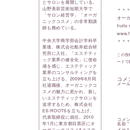
とサロンを展開している。
山野美容芸術短期大学で
＊＊
「サロン経営学」「オーガ
オー
ニックコスメ」の非常勤講
frui
師も務めている。
www.f
中央大学商学部会計学科卒
＊＊
業後、株式会社船井総合研
究所に入社。「エステティ
この投稿
ック業界の健全化」に使命
ードで
感を感じ、エステティック
業界のコンサルティングを
コメ
立ち上げる。2009年8月同
メー
社退職後、オーガニックコ
スメの魅力に惹かれ、新し
いエステティックサロンを
追求するため、株式会社
ES-ROOTSを立ち上げ、
代表取締役に就任。2010
コメ
年1月に東京都目黒区にオ
名前
*
メー
ーガニックコスメ&エステ