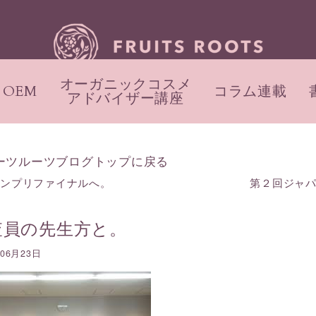
オーガニックコスメ
OEM
コラム連載
アドバイザー講座
ーツルーツブログトップに戻る
ランプリファイナルへ。
第２回ジャ
査員の先生方と。
年06月23日