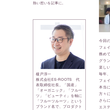
熱い想いを記事に。
今回
フェ
務め
グラ
楽し
毎年
榎戸淳一
株式会社ES-ROOTS 代
フェ
表取締役社長。「国産」
本当
「オーガニック」「フルー
方々
ツ」「ビューティ」を軸に
さら
「フルーツルーツ」という
ブランド名で、プロダクト
エス