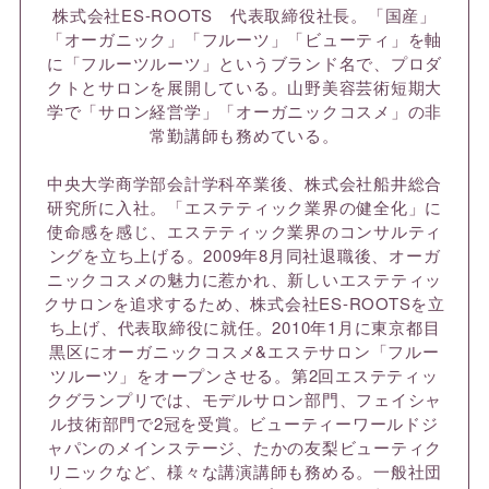
株式会社ES-ROOTS 代表取締役社長。「国産」
「オーガニック」「フルーツ」「ビューティ」を軸
に「フルーツルーツ」というブランド名で、プロダ
クトとサロンを展開している。山野美容芸術短期大
学で「サロン経営学」「オーガニックコスメ」の非
常勤講師も務めている。
中央大学商学部会計学科卒業後、株式会社船井総合
研究所に入社。「エステティック業界の健全化」に
使命感を感じ、エステティック業界のコンサルティ
ングを立ち上げる。2009年8月同社退職後、オーガ
ニックコスメの魅力に惹かれ、新しいエステティッ
クサロンを追求するため、株式会社ES-ROOTSを立
ち上げ、代表取締役に就任。2010年1月に東京都目
黒区にオーガニックコスメ&エステサロン「フルー
ツルーツ」をオープンさせる。第2回エステティッ
クグランプリでは、モデルサロン部門、フェイシャ
ル技術部門で2冠を受賞。ビューティーワールドジ
ャパンのメインステージ、たかの友梨ビューティク
リニックなど、様々な講演講師も務める。一般社団