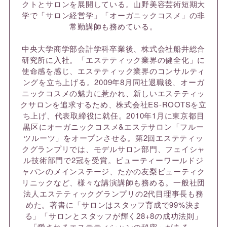
クトとサロンを展開している。山野美容芸術短期大
学で「サロン経営学」「オーガニックコスメ」の非
常勤講師も務めている。
中央大学商学部会計学科卒業後、株式会社船井総合
研究所に入社。「エステティック業界の健全化」に
使命感を感じ、エステティック業界のコンサルティ
ングを立ち上げる。2009年8月同社退職後、オーガ
ニックコスメの魅力に惹かれ、新しいエステティッ
クサロンを追求するため、株式会社ES-ROOTSを立
ち上げ、代表取締役に就任。2010年1月に東京都目
黒区にオーガニックコスメ&エステサロン「フルー
ツルーツ」をオープンさせる。第2回エステティッ
クグランプリでは、モデルサロン部門、フェイシャ
ル技術部門で2冠を受賞。ビューティーワールドジ
ャパンのメインステージ、たかの友梨ビューティク
リニックなど、様々な講演講師も務める。一般社団
法人エステティックグランプリの2代目理事長も務
めた。著書に「サロンはスタッフ育成で99%決ま
る」「サロンとスタッフが輝く28+8の成功法則」
「愛されるエステティシャンの秘密」がある。