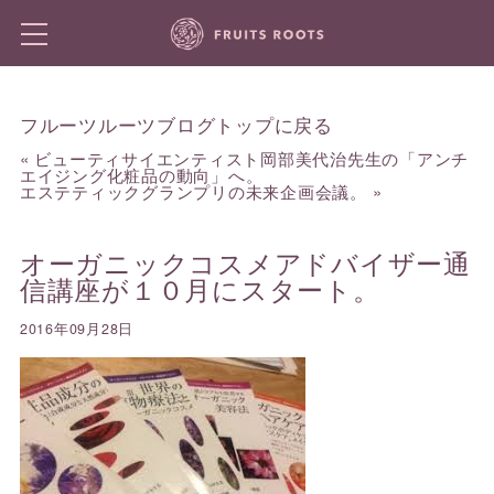
フルーツルーツブログトップに戻る
«
ビューティサイエンティスト岡部美代治先生の「アンチ
エイジング化粧品の動向」へ。
エステティックグランプリの未来企画会議。
»
オーガニックコスメアドバイザー通
信講座が１０月にスタート。
2016年09月28日