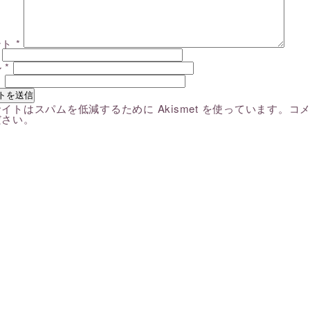
ント
*
ル
*
ト
イトはスパムを低減するために Akismet を使っています。
コ
ださい
。