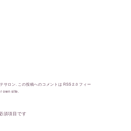
テサロン
. この投稿へのコメントは
RSS 2.0
フィー
r own site.
必須項目です