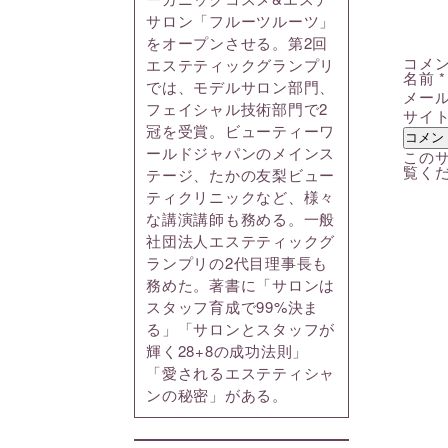
サロン「フルーツルーツ」
をオープンさせる。第2回
コメ
エステティックグランプリ
名前
*
では、モデルサロン部門、
メー
フェイシャル技術部門で2
サイ
冠を受賞。ビューティーワ
ールドジャパンのメインス
このサ
覧く
テージ、たかの友梨ビュー
ティクリニックなど、様々
な講演講師も務める。一般
社団法人エステティックグ
ランプリの2代目理事長も
務めた。著書に「サロンは
スタッフ育成で99%決ま
る」「サロンとスタッフが
輝く28+8の成功法則」
「愛されるエステティシャ
ンの秘密」がある。