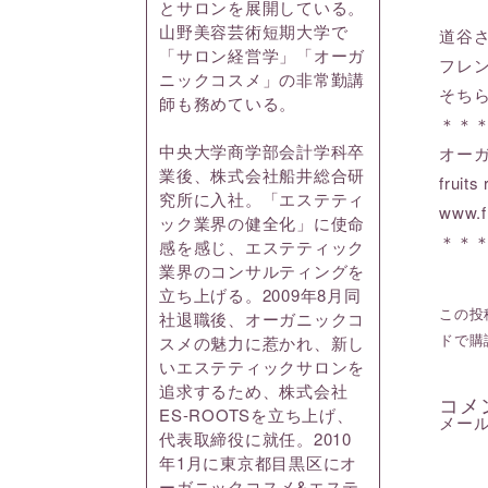
とサロンを展開している。
山野美容芸術短期大学で
道谷
「サロン経営学」「オーガ
フレ
ニックコスメ」の非常勤講
そち
師も務めている。
＊＊
中央大学商学部会計学科卒
オー
業後、株式会社船井総合研
frui
究所に入社。「エステティ
www.f
ック業界の健全化」に使命
＊＊
感を感じ、エステティック
業界のコンサルティングを
立ち上げる。2009年8月同
この投稿
社退職後、オーガニックコ
ドで購
スメの魅力に惹かれ、新し
いエステティックサロンを
追求するため、株式会社
コメ
ES-ROOTSを立ち上げ、
メー
代表取締役に就任。2010
年1月に東京都目黒区にオ
ーガニックコスメ&エステ