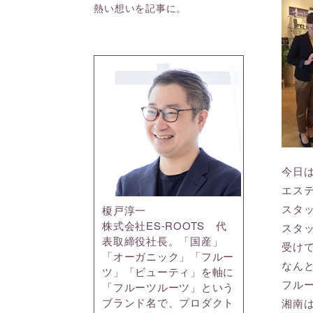
熱い想いを記事に。
今日
エス
スタ
榎戸淳一
株式会社ES-ROOTS 代
スタ
表取締役社長。「国産」
受け
「オーガニック」「フルー
なん
ツ」「ビューティ」を軸に
フル
「フルーツルーツ」という
ブランド名で、プロダクト
湘南