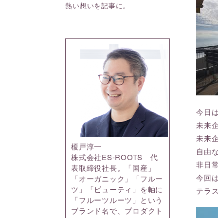
熱い想いを記事に。
今日
未来
未来
榎戸淳一
自由
株式会社ES-ROOTS 代
非日
表取締役社長。「国産」
今回
「オーガニック」「フルー
ツ」「ビューティ」を軸に
テラ
「フルーツルーツ」という
ブランド名で、プロダクト