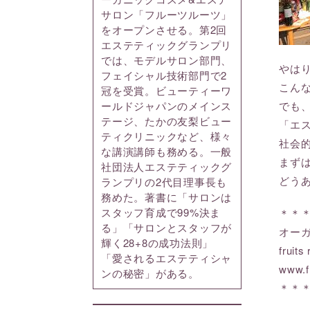
サロン「フルーツルーツ」
をオープンさせる。第2回
エステティックグランプリ
では、モデルサロン部門、
やは
フェイシャル技術部門で2
こん
冠を受賞。ビューティーワ
でも
ールドジャパンのメインス
テージ、たかの友梨ビュー
「エ
ティクリニックなど、様々
社会
な講演講師も務める。一般
まず
社団法人エステティックグ
どう
ランプリの2代目理事長も
務めた。著書に「サロンは
スタッフ育成で99%決ま
＊＊
る」「サロンとスタッフが
オー
輝く28+8の成功法則」
frui
「愛されるエステティシャ
www.f
ンの秘密」がある。
＊＊