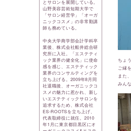
とサロンを展開している。
山野美容芸術短期大学で
「サロン経営学」「オーガ
ニックコスメ」の非常勤講
師も務めている。
中央大学商学部会計学科卒
業後、株式会社船井総合研
究所に入社。「エステティ
ちょ
ック業界の健全化」に使命
感を感じ、エステティック
ご縁
業界のコンサルティングを
また
立ち上げる。2009年8月同
みん
社退職後、オーガニックコ
スメの魅力に惹かれ、新し
いエステティックサロンを
追求するため、株式会社
ES-ROOTSを立ち上げ、
代表取締役に就任。2010
年1月に東京都目黒区にオ
ーガニックコスメ&エステ