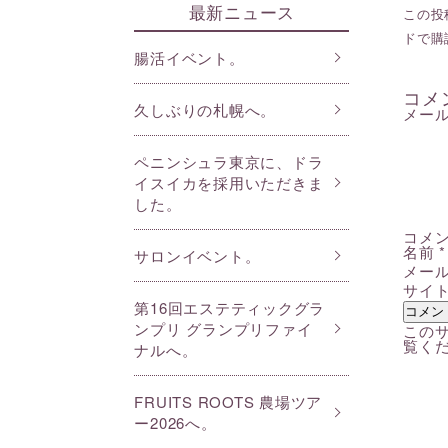
最新ニュース
この投稿
ドで購
腸活イベント。
コメ
久しぶりの札幌へ。
メー
ペニンシュラ東京に、ドラ
イスイカを採用いただきま
した。
コメ
名前
*
サロンイベント。
メー
サイ
第16回エステティックグラ
ンプリ グランプリファイ
このサ
覧く
ナルへ。
FRUITS ROOTS 農場ツア
ー2026へ。