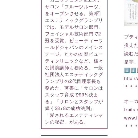
サロン「フルーツルーツ」
をオープンさせる。第2回
エステティックグランプリ
では、モデルサロン部門、
フェイシャル技術部門で2
プテ
冠を受賞。ビューティーワ
換え
ールドジャパンのメインス
読む
テージ、たかの友梨ビュー
ティクリニックなど、様々
是非
な講演講師も務める。一般
⬇⬇
社団法人エステティックグ
http:/
ランプリの2代目理事長も
＊＊
務めた。著書に「サロンは
スタッフ育成で99%決ま
オー
る」「サロンとスタッフが
輝く28+8の成功法則」
frui
「愛されるエステティシャ
www.f
ンの秘密」がある。
＊＊