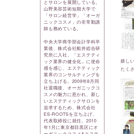
とサロンを展開している。
山野美容芸術短期大学で
「サロン経営学」「オーガ
ニックコスメ」の非常勤講
師も務めている。
中央大学商学部会計学科卒
業後、株式会社船井総合研
究所に入社。「エステティ
嬉し
ック業界の健全化」に使命
感を感じ、エステティック
たく
業界のコンサルティングを
立ち上げる。2009年8月同
社退職後、オーガニックコ
スメの魅力に惹かれ、新し
いエステティックサロンを
追求するため、株式会社
ES-ROOTSを立ち上げ、
代表取締役に就任。2010
年1月に東京都目黒区にオ
ーガニックコスメ&エステ