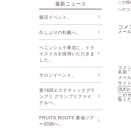
この投稿
最新ニュース
へのコ
腸活イベント。
コメ
メー
久しぶりの札幌へ。
ペニンシュラ東京に、ドラ
イスイカを採用いただきま
した。
コメ
名前
*
サロンイベント。
メー
サイ
第16回エステティックグラ
このサ
ンプリ グランプリファイ
覧く
ナルへ。
FRUITS ROOTS 農場ツア
ー2026へ。