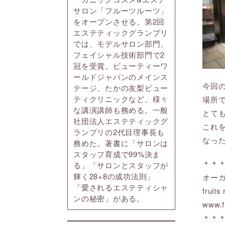
サロン「フルーツルーツ」
をオープンさせる。第2回
エステティックグランプリ
では、モデルサロン部門、
フェイシャル技術部門で2
冠を受賞。ビューティーワ
ールドジャパンのメインス
今回
テージ、たかの友梨ビュー
ティクリニックなど、様々
場所
な講演講師も務める。一般
とて
社団法人エステティックグ
これ
ランプリの2代目理事長も
なっ
務めた。著書に「サロンは
スタッフ育成で99%決ま
＊＊
る」「サロンとスタッフが
輝く28+8の成功法則」
オー
「愛されるエステティシャ
frui
ンの秘密」がある。
www.f
＊＊