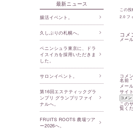
最新ニュース
この投稿
2.0
フィ
腸活イベント。
久しぶりの札幌へ。
コメ
メー
ペニンシュラ東京に、ドラ
イスイカを採用いただきま
した。
コメ
サロンイベント。
名前
*
メー
サイ
第16回エステティックグラ
ンプリ グランプリファイ
このサ
ナルへ。
覧く
FRUITS ROOTS 農場ツア
ー2026へ。