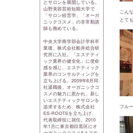
とサロンを展開している。
山野美容芸術短期大学で
こん
「サロン経営学」「オーガ
とて
ニックコスメ」の非常勤講
師も務めている。
中央大学商学部会計学科卒
業後、株式会社船井総合研
究所に入社。「エステティ
ック業界の健全化」に使命
感を感じ、エステティック
業界のコンサルティングを
立ち上げる。2009年8月同
社退職後、オーガニックコ
スメの魅力に惹かれ、新し
いエステティックサロンを
フル
追求するため、株式会社
ES-ROOTSを立ち上げ、
代表取締役に就任。2010
年1月に東京都目黒区にオ
ーガニックコスメ&エステ