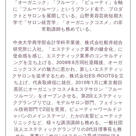
「オーガニック」「フルーツ」「ビューティ」を軸
に「フルーツルーツ」というブランド名で、プロダ
クトとサロンを展開している。山野美容芸術短期大
学で「サロン経営学」「オーガニックコスメ」の非
常勤講師も務めている。
中央大学商学部会計学科卒業後、株式会社船井総合
研究所に入社。「エステティック業界の健全化」に
使命感を感じ、エステティック業界のコンサルティ
ングを立ち上げる。2009年8月同社退職後、オーガ
ニックコスメの魅力に惹かれ、新しいエステティッ
クサロンを追求するため、株式会社ES-ROOTSを立
ち上げ、代表取締役に就任。2010年1月に東京都目
黒区にオーガニックコスメ&エステサロン「フルー
ツルーツ」をオープンさせる。第2回エステティッ
クグランプリでは、モデルサロン部門、フェイシャ
ル技術部門で2冠を受賞。ビューティーワールドジ
ャパンのメインステージ、たかの友梨ビューティク
リニックなど、様々な講演講師も務める。一般社団
法人エステティックグランプリの2代目理事長も務
めた。著書に「サロンはスタッフ育成で99%決ま