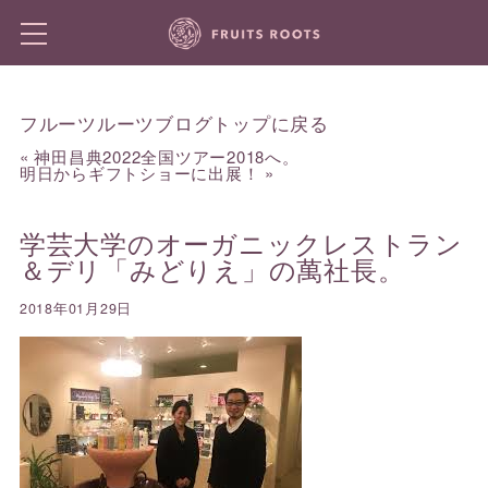
フルーツルーツブログトップに戻る
«
神田昌典2022全国ツアー2018へ。
明日からギフトショーに出展！
»
学芸大学のオーガニックレストラン
＆デリ「みどりえ」の萬社長。
2018年01月29日