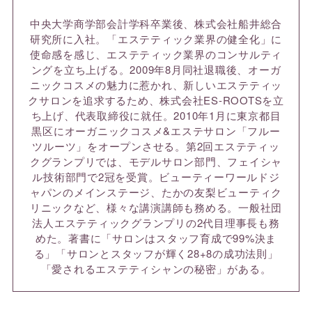
中央大学商学部会計学科卒業後、株式会社船井総合
研究所に入社。「エステティック業界の健全化」に
使命感を感じ、エステティック業界のコンサルティ
ングを立ち上げる。2009年8月同社退職後、オーガ
ニックコスメの魅力に惹かれ、新しいエステティッ
クサロンを追求するため、株式会社ES-ROOTSを立
ち上げ、代表取締役に就任。2010年1月に東京都目
黒区にオーガニックコスメ&エステサロン「フルー
ツルーツ」をオープンさせる。第2回エステティッ
クグランプリでは、モデルサロン部門、フェイシャ
ル技術部門で2冠を受賞。ビューティーワールドジ
ャパンのメインステージ、たかの友梨ビューティク
リニックなど、様々な講演講師も務める。一般社団
法人エステティックグランプリの2代目理事長も務
めた。著書に「サロンはスタッフ育成で99%決ま
る」「サロンとスタッフが輝く28+8の成功法則」
「愛されるエステティシャンの秘密」がある。