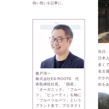
熱い想いを記事に。
先日
日本
多く
名古
榎戸淳一
かか
株式会社ES-ROOTS 代
表取締役社長。「国産」
街を
「オーガニック」「フルー
ツ」「ビューティ」を軸に
「フルーツルーツ」という
ブランド名で、プロダクト