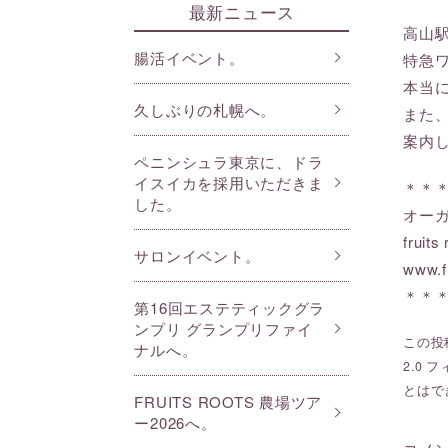
最新ニュース
高山
腸活イベント。
特急
本当
久しぶりの札幌へ。
また
案内
ペニンシュラ東京に、ドラ
イスイカを採用いただきま
＊＊
した。
オー
frui
サロンイベント。
www.f
＊＊
第16回エステティックグラ
ンプリ グランプリファイ
この投稿
ナルへ。
2.0
フ
とはで
FRUITS ROOTS 農場ツア
ー2026へ。