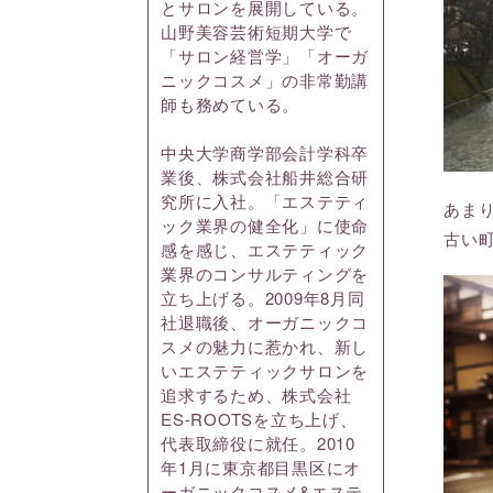
とサロンを展開している。
山野美容芸術短期大学で
「サロン経営学」「オーガ
ニックコスメ」の非常勤講
師も務めている。
中央大学商学部会計学科卒
業後、株式会社船井総合研
究所に入社。「エステティ
あま
ック業界の健全化」に使命
古い
感を感じ、エステティック
業界のコンサルティングを
立ち上げる。2009年8月同
社退職後、オーガニックコ
スメの魅力に惹かれ、新し
いエステティックサロンを
追求するため、株式会社
ES-ROOTSを立ち上げ、
代表取締役に就任。2010
年1月に東京都目黒区にオ
ーガニックコスメ&エステ