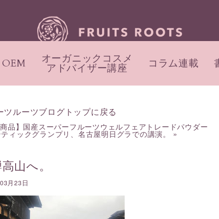
オーガニックコスメ
OEM
コラム連載
アドバイザー講座
ーツルーツブログトップに戻る
新商品】国産スーパーフルーツウェルフェアトレードパウダー
テティックグランプリ、名古屋明日グラでの講演。
»
騨高山へ。
年03月23日