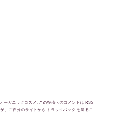
オーガニックコスメ
. この投稿へのコメントは
RSS
んが、ご自分のサイトから
トラックバック
を送るこ